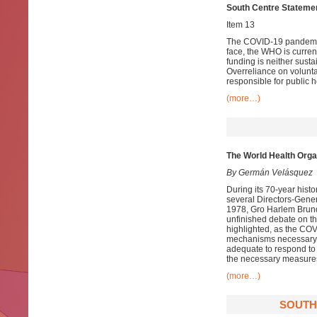
South Centre Stateme
Item 13
The COVID-19 pandemic h
face, the WHO is current
funding is neither susta
Overreliance on voluntar
responsible for public 
(more…)
The World Health Orga
By Germán Velásquez
During its 70-year hist
several Directors-Gener
1978, Gro Harlem Brundt
unfinished debate on the
highlighted, as the CO
mechanisms necessary to
adequate to respond to
the necessary measures 
(more…)
SOUTH