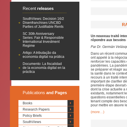
Recent
releases
SouthViews: Decision 16/2
Disenfranchises UNCBD
RA
Parties of Justifiable Rents
SC 30th Anniversary
Un nouveau traité inter
Series: Fair & Responsible
répondre aux besoins 
International Investment
Regime
Par Dr. Germán Velásq
Artigo: A tributação da
Dans un récent communi
economia digital na prática
ont appelé à la négocia
renforcer les capacités 
Documento: La fiscalidad
pandémies. La pandémi
de la economía digital en la
se préparer et réagir a
práctica
la santé dans le conte
recours à un traité inte
important de clarifier d
première étape devrait 
dont la crise actuelle a
Publications
and Pages
existants, notamment l
questions essentielles q
tenant compte des beso
Books
pour mettre en œuvre le
Research Papers
(more…)
Policy Briefs
SouthViews