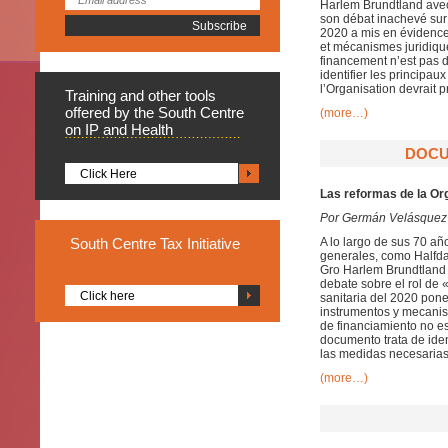
Harlem Brundtland avec
son débat inachevé sur l
2020 a mis en évidence 
et mécanismes juridique
financement n’est pas 
identifier les principa
l’Organisation devrait p
Training
and other tools
offered by the South Centre
(more…)
on IP and Health
DOCU
Click Here
Las reformas de la Or
Por Germán Velásquez
South
Centre Tax Initiative
A lo largo de sus 70 añ
generales, como Halfda
Gro Harlem Brundtland 
debate sobre el rol de 
Click here
sanitaria del 2020 pone
instrumentos y mecanis
de financiamiento no e
documento trata de iden
las medidas necesarias
(more…)