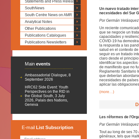
Statements and Press Releases
SouthNews
Un nuevo tratado inte
necesidades del Sur G
South Centre News on AMR
Por Germán Velásquez
Analytical Notes
Un reciente comunicado
Other Publications
que se negocie un trat
Publications Catalogues
capacidades y resilien
COVID-19 ha demostrado
Publications Newsletters
la respuesta a las pand
salud en el contexto d
seguir es un tratado in
claro desde el principi
identificar los aspecto
Main
events
de manifiesto que no f
Reglamento Sanitario I
Ambassadorial Dialogue, 8
que deberían abordarse 
September 2026
necesidades de países 
aplicar las obligaciones
HRC62 Side Event: Youth
Perspectives on the RtD in
(more…)
the Global South, 3 July
2026, Palais des Nations,
D
Geneva
Les réformes de l’Org
Par Germán Velásquez
E-mail
List
Subscription
Tout au long de ses 70 
généraux, tels que Half