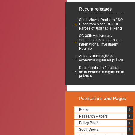
Recent
releases
SouthViews: Decision 16/2
Disenfranchises UNCBD
Parties of Justifiable Rents
SC 30th Anniversary
Series: Fair & Responsible
International Investment
Regime
Artigo: A tributação da
economia digital na prática
Documento: La fiscalidad
de la economía digital en la
práctica
Publications
and Pages
Books
Research Papers
Policy Briefs
SouthViews