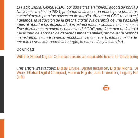
El Pacto Digital Global (GDC, por sus siglas en inglés), adoptado por l
Naciones Unidas en 2024, pretende establecer un marco para una transfo
especialmente para los países en desarrollo. Aunque el GDC reconoce l
humanos, la reducción de la brecha digital y la garantía de una transició
retos al abordar las desigualdades estructurales y aplicar mecanismos s
Este documento examina el potencial del GDC para fomentar un futuro dig
necesidad de abordar los derechos fundamentales, promover la responsa
un instrumento jurídicamente vinculante y reconocer la interconexión de l
recursos esenciales como la energía, la educación y la sanidad.
Download:
Will the Global Digital Compact ensure an equitable future for Developi
This article was tagged:
Digital Divide
,
Digital Inclusion
,
Digital Rights
,
Di
Work
,
Global Digital Compact
,
Human Rights
,
Just Transition
,
Legally Bi
(UN)