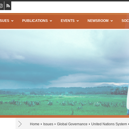
SSUES
PUBLICATIONS
EVENTS
NEWSROOM
SOC
Home
Issues
Global Governance
United Nations System