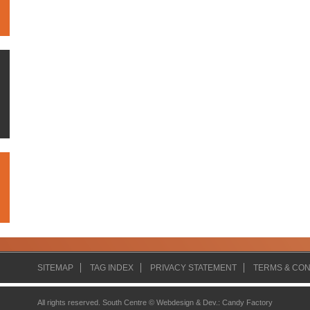
SITEMAP
TAG INDEX
PRIVACY STATEMENT
TERMS & CON
All rights reserved. South Centre ©
Webdesign & Dev.
:
Candy Factory