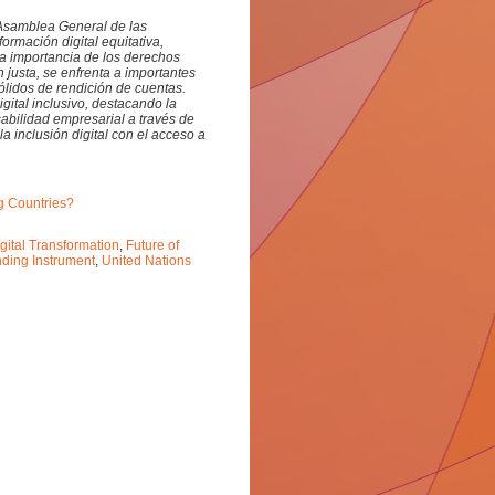
a Asamblea General de las
rmación digital equitativa,
a importancia de los derechos
n justa, se enfrenta a importantes
ólidos de rendición de cuentas.
ital inclusivo, destacando la
bilidad empresarial a través de
a inclusión digital con el acceso a
ng Countries?
gital Transformation
,
Future of
nding Instrument
,
United Nations