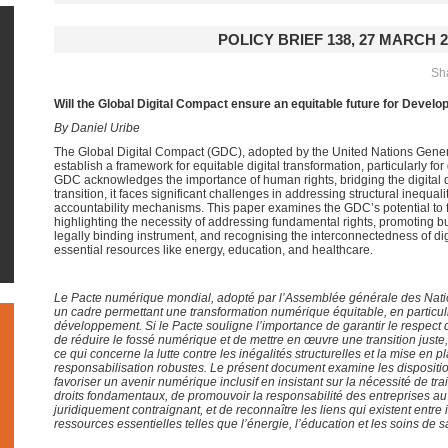
POLICY BRIEF 138, 27 MARCH 2
Sha
Will the Global Digital Compact ensure an equitable future for Develo
By Daniel Uribe
The Global Digital Compact (GDC), adopted by the United Nations Gener
establish a framework for equitable digital transformation, particularly fo
GDC acknowledges the importance of human rights, bridging the digital d
transition, it faces significant challenges in addressing structural inequa
accountability mechanisms. This paper examines the GDC’s potential to fos
highlighting the necessity of addressing fundamental rights, promoting b
legally binding instrument, and recognising the interconnectedness of dig
essential resources like energy, education, and healthcare.
Le Pacte numérique mondial, adopté par l’Assemblée générale des Nation
un cadre permettant une transformation numérique équitable, en particul
développement. Si le Pacte souligne l’importance de garantir le respect 
de réduire le fossé numérique et de mettre en œuvre une transition juste
ce qui concerne la lutte contre les inégalités structurelles et la mise e
responsabilisation robustes. Le présent document examine les dispositi
favoriser un avenir numérique inclusif en insistant sur la nécessité de tra
droits fondamentaux, de promouvoir la responsabilité des entreprises a
juridiquement contraignant, et de reconnaître les liens qui existent entr
ressources essentielles telles que l’énergie, l’éducation et les soins de s