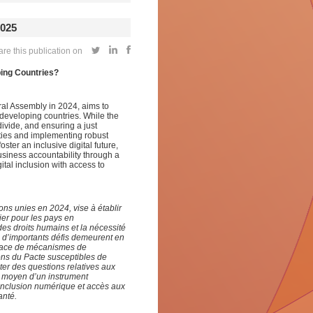
025
re this publication on
ping Countries?
al Assembly in 2024, aims to
r developing countries. While the
ivide, and ensuring a just
lities and implementing robust
ter an inclusive digital future,
usiness accountability through a
ital inclusion with access to
s unies en 2024, vise à établir
ier pour les pays en
des droits humains et la nécessité
, d’importants défis demeurent en
n place de mécanismes de
ons du Pacte susceptibles de
iter des questions relatives aux
u moyen d’un instrument
e inclusion numérique et accès aux
anté.