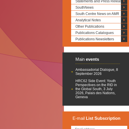
Statements and Press Releases
SouthNews
South Centre News on AMR
Analytical Notes
Other Publications
Publications Catalogues
Publications Newsletters
Main
events
Ambassadorial Dialogue, 8
September 2026
HRC62 Side Event: Youth
Perspectives on the RtD in
the Global South, 3 July
2026, Palais des Nations,
Geneva
E-mail
List
Subscription