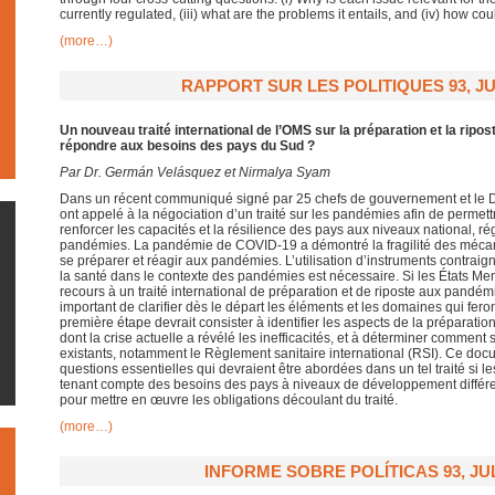
currently regulated, (iii) what are the problems it entails, and (iv) how 
(more…)
RAPPORT SUR LES POLITIQUES 93, JU
Un nouveau traité international de l’OMS sur la préparation et la ripos
répondre aux besoins des pays du Sud ?
Par Dr. Germán Velásquez et Nirmalya Syam
Dans un récent communiqué signé par 25 chefs de gouvernement et le Di
ont appelé à la négociation d’un traité sur les pandémies afin de perme
renforcer les capacités et la résilience des pays aux niveaux national, ré
pandémies. La pandémie de COVID-19 a démontré la fragilité des méca
se préparer et réagir aux pandémies. L’utilisation d’instruments contrai
la santé dans le contexte des pandémies est nécessaire. Si les États M
recours à un traité international de préparation et de riposte aux pandémies
important de clarifier dès le départ les éléments et les domaines qui feron
première étape devrait consister à identifier les aspects de la préparat
dont la crise actuelle a révélé les inefficacités, et à déterminer comment
existants, notamment le Règlement sanitaire international (RSI). Ce do
questions essentielles qui devraient être abordées dans un tel traité si l
tenant compte des besoins des pays à niveaux de développement différe
pour mettre en œuvre les obligations découlant du traité.
(more…)
INFORME SOBRE POLÍTICAS 93, JUL