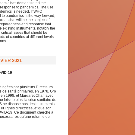
ndemic has demonstrated the
d response to pandemics. The use
andemics is needed. If WHO
d to pandemics is the way forward,
reas that will be the subject of
c preparedness and response that
e existing instruments, notably the
critical issues that should be
ds of countries at different levels
ions.
IER 2021
OVID-19
dirigées par plusieurs Directeurs
s de santé primaires, en 1978, Gro
, en 1998, et Margaret Chan avec
 fois de plus, la crise sanitaire de
OMS ne dispose pas des instruments
 lignes directrices, et que son
COVID-19. Ce document cherche à
 nécessaires qu’une réforme de