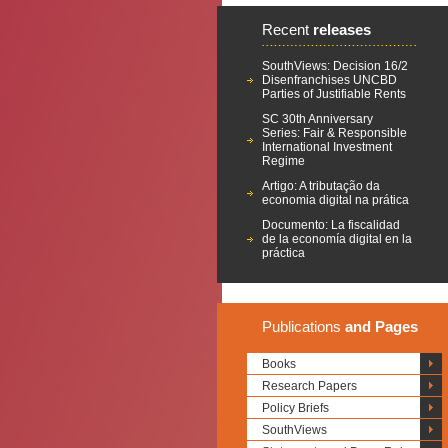
Recent
releases
SouthViews: Decision 16/2
Disenfranchises UNCBD
Parties of Justifiable Rents
SC 30th Anniversary
Series: Fair & Responsible
International Investment
Regime
Artigo: A tributação da
economia digital na prática
Documento: La fiscalidad
de la economía digital en la
práctica
Publications
and Pages
Books
Research Papers
Policy Briefs
SouthViews