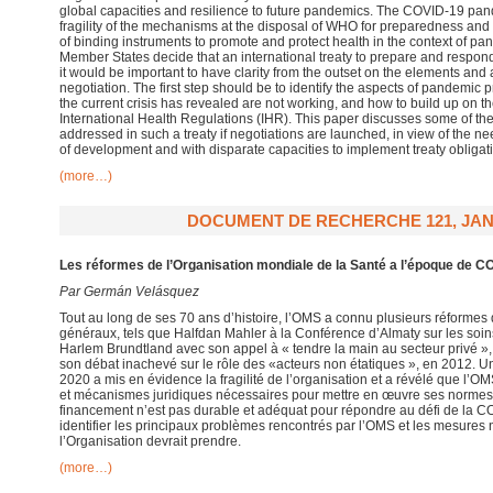
global capacities and resilience to future pandemics. The COVID-19 pa
fragility of the mechanisms at the disposal of WHO for preparedness an
of binding instruments to promote and protect health in the context of p
Member States decide that an international treaty to prepare and respon
it would be important to have clarity from the outset on the elements and a
negotiation. The first step should be to identify the aspects of pandemi
the current crisis has revealed are not working, and how to build up on th
International Health Regulations (IHR). This paper discusses some of the 
addressed in such a treaty if negotiations are launched, in view of the nee
of development and with disparate capacities to implement treaty obligat
(more…)
DOCUMENT DE RECHERCHE 121, JANV
Les réformes de l’Organisation mondiale de la Santé a l’époque de C
Par Germán Velásquez
Tout au long de ses 70 ans d’histoire, l’OMS a connu plusieurs réformes 
généraux, tels que Halfdan Mahler à la Conférence d’Almaty sur les soin
Harlem Brundtland avec son appel à « tendre la main au secteur privé »
son débat inachevé sur le rôle des «acteurs non étatiques », en 2012. Une
2020 a mis en évidence la fragilité de l’organisation et a révélé que l’
et mécanismes juridiques nécessaires pour mettre en œuvre ses normes et
financement n’est pas durable et adéquat pour répondre au défi de la 
identifier les principaux problèmes rencontrés par l’OMS et les mesures
l’Organisation devrait prendre.
(more…)