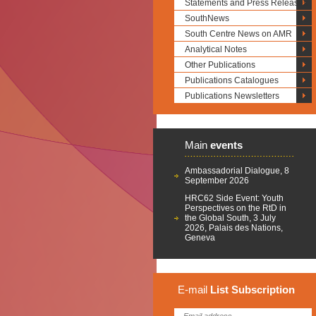
Statements and Press Releases
SouthNews
South Centre News on AMR
Analytical Notes
Other Publications
Publications Catalogues
Publications Newsletters
Main
events
Ambassadorial Dialogue, 8
September 2026
HRC62 Side Event: Youth
Perspectives on the RtD in
the Global South, 3 July
2026, Palais des Nations,
Geneva
E-mail
List
Subscription