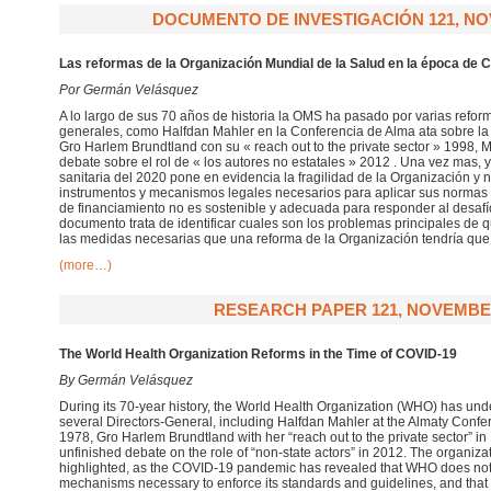
DOCUMENTO DE INVESTIGACIÓN 121, NO
Las reformas de la Organización Mundial de la Salud en la época de 
Por Germán Velásquez
A lo largo de sus 70 años de historia la OMS ha pasado por varias reform
generales, como Halfdan Mahler en la Conferencia de Alma ata sobre la 
Gro Harlem Brundtland con su « reach out to the private sector » 1998,
debate sobre el rol de « los autores no estatales » 2012 . Una vez mas, y
sanitaria del 2020 pone en evidencia la fragilidad de la Organización y 
instrumentos y mecanismos legales necesarios para aplicar sus normas 
de financiamiento no es sostenible y adecuada para responder al desaf
documento trata de identificar cuales son los problemas principales de 
las medidas necesarias que una reforma de la Organización tendría que
(more…)
RESEARCH PAPER 121, NOVEMBE
The World Health Organization Reforms in the Time of COVID-19
By Germán Velásquez
During its 70-year history, the World Health Organization (WHO) has und
several Directors-General, including Halfdan Mahler at the Almaty Confe
1978, Gro Harlem Brundtland with her “reach out to the private sector” i
unfinished debate on the role of “non-state actors” in 2012. The organizat
highlighted, as the COVID-19 pandemic has revealed that WHO does not 
mechanisms necessary to enforce its standards and guidelines, and that i