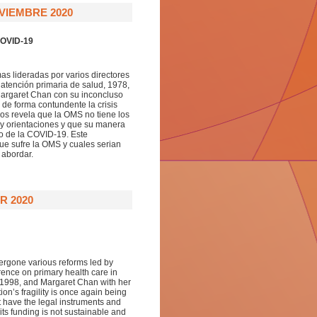
VIEMBRE 2020
COVID-19
as lideradas por varios directores
atención primaria de salud, 1978,
 Margaret Chan con su inconcluso
 de forma contundente la crisis
nos revela que la OMS no tiene los
y orientaciones y que su manera
ío de la COVID-19. Este
que sufre la OMS y cuales serian
 abordar.
R 2020
ergone various reforms led by
rence on primary health care in
n 1998, and Margaret Chan with her
ion’s fragility is once again being
have the legal instruments and
ts funding is not sustainable and