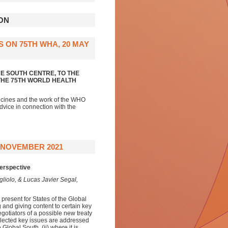
ON
 ON 75TH WHA, 20 MAY
E SOUTH CENTRE, TO THE
THE 75TH WORLD HEALTH
icines and the work of the WHO
advice in connection with the
 NOVEMBER 2021
erspective
iolo, & Lucas Javier Segal,
l present for States of the Global
g and giving content to certain key
otiators of a possible new treaty
elected key issues are addressed
 Global South, (ii) where it is