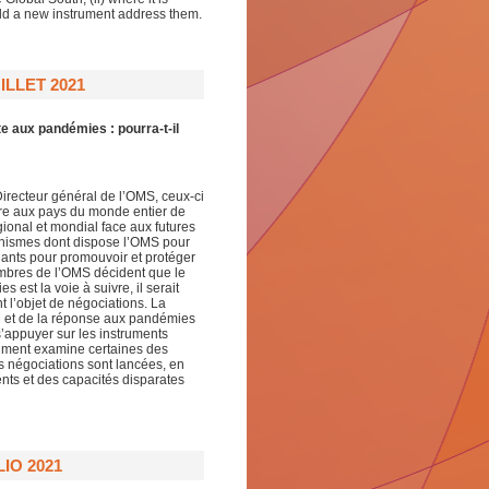
could a new instrument address them.
ILLET 2021
te aux pandémies : pourra-t-il
recteur général de l’OMS, ceux-ci
ttre aux pays du monde entier de
gional et mondial face aux futures
nismes dont dispose l’OMS pour
gnants pour promouvoir et protéger
embres de l’OMS décident que le
 est la voie à suivre, il serait
t l’objet de négociations. La
ion et de la réponse aux pandémies
 s’appuyer sur les instruments
cument examine certaines des
es négociations sont lancées, en
nts et des capacités disparates
IO 2021