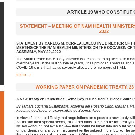
ARTICLE 19 WHO CONSTITUTI
STATEMENT – MEETING OF NAM HEALTH MINISTERS
2022
STATEMENT BY CARLOS M. CORREA, EXECUTIVE DIRECTOR OF TH
MEETING OF THE
NAM HEALTH MINISTERS
ON THE OCCASION OF 
ASSEMBLY, MAY 20, 2022
The South Centre has closely followed issues concerning access to med
over the years. In the last couple of years, it has provided analyses and 
COVID-19 crisis that has so severely affected the members of NAM.
(more…)
WORKING PAPER ON PANDEMIC TREATY, 23
A New Treaty on Pandemics:
Some Key Issues from a Global South P
By Tamara Luciana Bustamante, Josefina del Rosario Lago, Mariana Magl
Facultad de Derecho, Universidad de Buenos Aires
In view of both the difficulty that negotiations on a possible new treaty wil
South and their special needs, this paper aims to contribute by identifyin
issues —though not exhaustive— that should be taken into account by neg
on pandemics or any other instrument on the subject in the future. The s
through four cross-cutting questions: (i) Why is each issue relevant for the