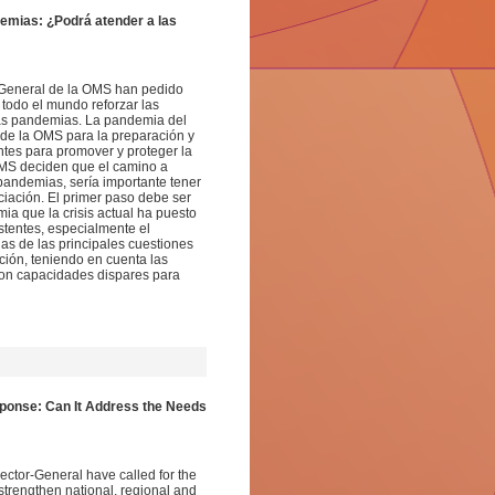
demias: ¿Podrá atender a las
r General de la OMS han pedido
todo el mundo reforzar las
uras pandemias. La pandemia del
de la OMS para la preparación y
ntes para promover y proteger la
OMS deciden que el camino a
 pandemias, sería importante tener
ciación. El primer paso debe ser
ia que la crisis actual ha puesto
stentes, especialmente el
as de las principales cuestiones
ación, teniendo en cuenta las
con capacidades dispares para
ponse: Can It Address the Needs
ctor-General have called for the
strengthen national, regional and