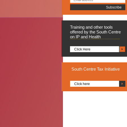
Training
and other tools
offered by the South Centre
on IP and Health
Click Here
South
Centre Tax Initiative
Click here