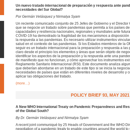
Un nuevo tratado internacional de preparación y respuesta ante pan
necesidades del Sur Global?
Por Germán Velásquez y Nirmalya Syam
Un reciente comunicado conjunto de 25 Jefes de Gobierno y el Directo
que se negocie un tratado sobre pandemias que permita a los países de 
capacidades y resiliencia nacionales, regionales y mundiales ante fut
COVID-19 ha demostrado la fragilidad de los mecanismos a disposición 
la respuesta a las pandemias. Es necesario utilizar instrumentos vincula
salud en el contexto de las pandemias. Si los Estados miembros de la 
seguir es un tratado internacional para la preparación y respuesta a las
claro desde el principio los elementos y áreas que serán objeto de nego
identificar los aspectos de la preparación y la respuesta ante una pandem
de manifiesto que no funcionan, y cómo aprovechar los instrumentos exi
Reglamento Sanitario Internacional (RSI). Este documento analiza algun
que deberían abordarse en un tratado de este tipo si se inicia la negoci
necesidades de países que están en diferentes niveles de desarrollo y 
aplicar las obligaciones del tratado.
(more…)
POLICY BRIEF 93, MAY 2021
A New WHO International Treaty on Pandemic Preparedness and Res
of the Global South?
By Dr. Germán Velásquez and Nirmalya Syam
A recent joint communiqué by 25 Heads of Government and the WHO Dire
negotiation of a pandemic treaty to enable countries around the world to 