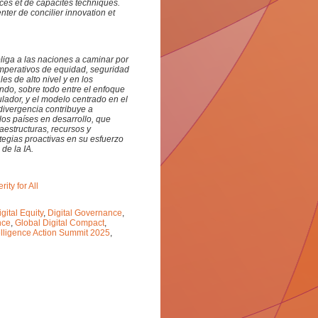
rces et de capacités techniques.
ter de concilier innovation et
obliga a las naciones a caminar por
 imperativos de equidad, seguridad
es de alto nivel y en los
do, sobre todo entre el enfoque
ador, y el modelo centrado en el
divergencia contribuye a
los países en desarrollo, que
aestructuras, recursos y
egias proactivas en su esfuerzo
de la IA.
ity for All
igital Equity
,
Digital Governance
,
nce
,
Global Digital Compact
,
ntelligence Action Summit 2025
,