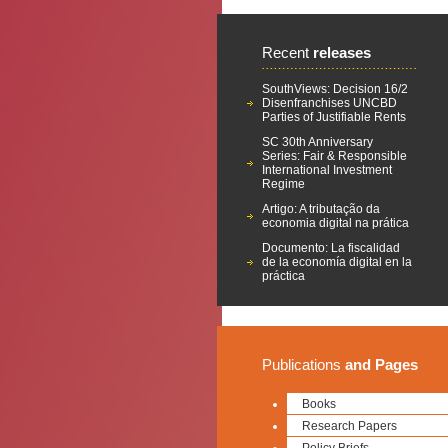
Recent
releases
SouthViews: Decision 16/2
Disenfranchises UNCBD
Parties of Justifiable Rents
SC 30th Anniversary
Series: Fair & Responsible
International Investment
Regime
Artigo: A tributação da
economia digital na prática
Documento: La fiscalidad
de la economía digital en la
práctica
Publications
and Pages
Books
Research Papers