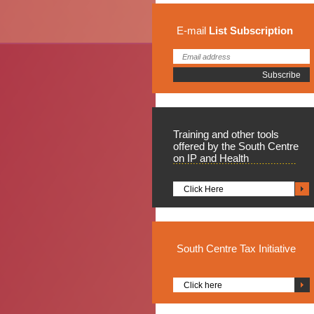
E-mail
List
Subscription
Training
and other tools
offered by the South Centre
on IP and Health
Click Here
South
Centre Tax Initiative
Click here