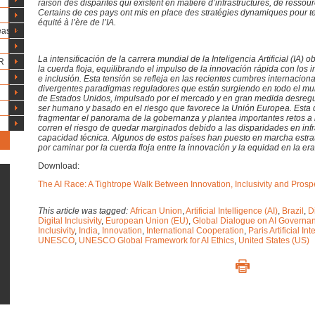
raison des disparités qui existent en matière d’infrastructures, de ressou
Certains de ces pays ont mis en place des stratégies dynamiques pour ten
équité à l’ère de l’IA.
eases
La intensificación de la carrera mundial de la Inteligencia Artificial (IA) 
R
la cuerda floja, equilibrando el impulso de la innovación rápida con los
e inclusión. Esta tensión se refleja en las recientes cumbres internacional
divergentes paradigmas reguladores que están surgiendo en todo el mun
de Estados Unidos, impulsado por el mercado y en gran medida desregul
ser humano y basado en el riesgo que favorece la Unión Europea. Esta 
fragmentar el panorama de la gobernanza y plantea importantes retos a 
corren el riesgo de quedar marginados debido a las disparidades en infr
capacidad técnica. Algunos de estos países han puesto en marcha estrat
por caminar por la cuerda floja entre la innovación y la equidad en la era 
Download:
The AI Race: A Tightrope Walk Between Innovation, Inclusivity and Prosper
This article was tagged:
African Union
,
Artificial Intelligence (AI)
,
Brazil
,
D
Digital Inclusivity
,
European Union (EU)
,
Global Dialogue on AI Governa
Inclusivity
,
India
,
Innovation
,
International Cooperation
,
Paris Artificial I
UNESCO
,
UNESCO Global Framework for AI Ethics
,
United States (US)