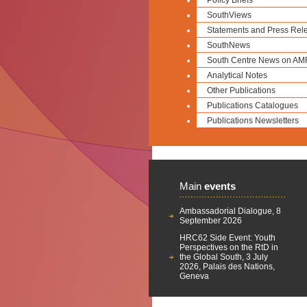
Policy Briefs
SouthViews
Statements and Press Rel
SouthNews
South Centre News on AM
Analytical Notes
Other Publications
Publications Catalogues
Publications Newsletters
Main
events
Ambassadorial Dialogue, 8
September 2026
HRC62 Side Event: Youth
Perspectives on the RtD in
the Global South, 3 July
2026, Palais des Nations,
Geneva