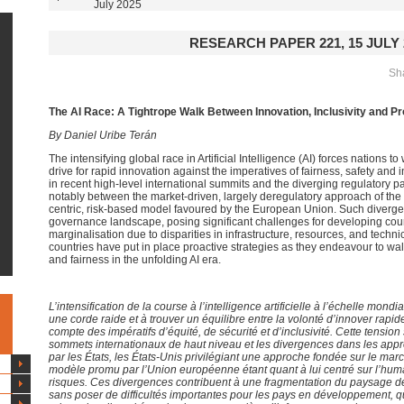
July 2025
RESEARCH PAPER 221, 15 JULY 
Sha
The AI Race: A Tightrope Walk Between Innovation, Inclusivity and Pro
By Daniel Uribe Terán
The intensifying global race in Artificial Intelligence (AI) forces nations
to 
drive for rapid innovation against the imperatives of fairness,
safety
and in
in recent high-level international summits and the diverging regulatory 
notably between the market-driven,
largely deregulatory
approach of the
centric, risk-based model favoured by the European Union. Such diverge
governance landscape, posing significant challenges for developing cou
marginalisation
due to disparities in infrastructure, resources, and techni
countries have put in place
proactive strategies as they endeavour to wa
and fairness in the unfolding AI era.
L’intensification de la course à l’intelligence artificielle à l’échelle mond
une corde raide et à trouver un équilibre entre la volonté d’innover rapid
compte des impératifs d’équité, de sécurité et d’inclusivité. Cette tension
sommets internationaux de haut niveau et les divergences dans les app
par les États, les États-Unis privilégiant une approche fondée sur le mar
modèle promu par l’Union européenne étant quant à lui centré sur l’huma
risques. Ces divergences contribuent à une fragmentation du paysage de
sans poser de difficultés importantes pour les pays en développement, qu