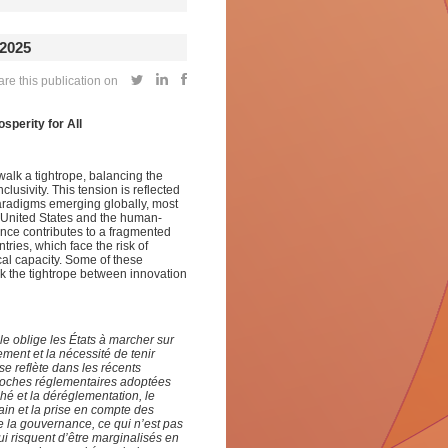
2025
re this publication on
sperity for All
walk a tightrope
, balancing the
clusivity. This tension is reflected
paradigms
emerging
globally, most
 United States and the human-
nce contributes to a fragmented
ntries
,
which face the risk of
cal
capacity
.
Some of these
lk the tightrope between innovation
iale oblige les États à marcher sur
ement et la nécessité de tenir
 se reflète dans les récents
roches réglementaires adoptées
ché et la déréglementation, le
in et la prise en compte des
 la gouvernance, ce qui n’est pas
i risquent d’être marginalisés en