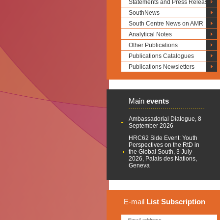
Statements and Press Releases
SouthNews
South Centre News on AMR
Analytical Notes
Other Publications
Publications Catalogues
Publications Newsletters
Main
events
Ambassadorial Dialogue, 8
September 2026
HRC62 Side Event: Youth
Perspectives on the RtD in
the Global South, 3 July
2026, Palais des Nations,
Geneva
E-mail
List
Subscription