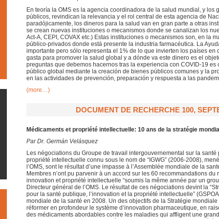
En teoría la OMS es la agencia coordinadora de la salud mundial, y los 
públicos, revindican la relevancia y el rol central de esta agencia de Nac
paradójicamente, los dineros para la salud van en gran parte a otras ins
se crean nuevas instituciones o mecanismos donde se canalizan los nu
Act-A, CEPI, COVAX etc.) Estas instituciones o mecanismos son, en la m
público-privados donde está presente la industria farmacéutica. La Ayuda
importante pero sólo representa el 1% de lo que invierten los países en 
gasta para promover la salud global y a dónde va este dinero es el obje
preguntas que debemos hacernos tras la experiencia con COVID-19 es c
público global mediante la creación de bienes públicos comunes y la p
en las actividades de prevención, preparación y respuesta a las pandemi
(more…)
DOCUMENT DE RECHERCHE 100, SEPT
Médicaments et propriété intellectuelle: 10 ans de la stratégie mondi
Par Dr. Germán Velásquez
Les négociations du Groupe de travail intergouvernemental sur la santé p
propriété intellectuelle connu sous le nom de “IGWG” (2006-2008), men
l’OMS, sont le résultat d’une impasse à l’Assemblée mondiale de la san
Membres n’ont pu parvenir à un accord sur les 60 recommandations du r
innovation et propriété intellectuelle “soumis la même année par un gro
Directeur général de l’OMS. Le résultat de ces négociations devint la “St
pour la santé publique, l’innovation et la propriété intellectuelle” (GSP
mondiale de la santé en 2008. Un des objectifs de la Stratégie mondiale 
réformer en profondeur le système d’innovation pharmaceutique, en rais
des médicaments abordables contre les maladies qui affligent une grand