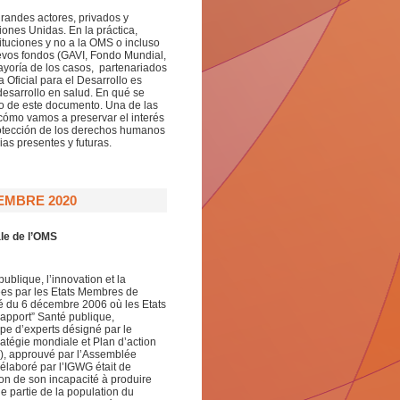
grandes actores, privados y
iones Unidas. En la práctica,
tituciones y no a la OMS o incluso
evos fondos (GAVI, Fondo Mundial,
ayoría de los casos, partenariados
 Oficial para el Desarrollo es
desarrollo en salud. En qué se
to de este documento. Una de las
ómo vamos a preservar el interés
rotección de los derechos humanos
as presentes y futuras.
EMBRE 2020
ale de l’OMS
ublique, l’innovation et la
ées par les Etats Membres de
té du 6 décembre 2006 où les Etats
apport” Santé publique,
upe d’experts désigné par le
ratégie mondiale et Plan d’action
OA), approuvé par l’Assemblée
élaboré par l’IGWG était de
on de son incapacité à produire
e partie de la population du