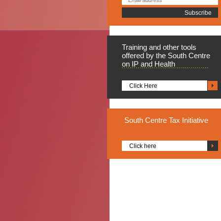
Training
and other tools
offered by the South Centre
on IP and Health
Click Here
South
Centre Tax Initiative
Click here