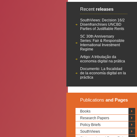
Recent
releases
SouthViews: Decision 16/2
Disenfranchises UNCBD
Parties of Justifiable Rents
SC 30th Anniversary
Series: Fair & Responsible
International Investment
Regime
Artigo: A tributação da
economia digital na prática
Documento: La fiscalidad
de la economía digital en la
práctica
Publications
and Pages
Books
Research Papers
Policy Briefs
SouthViews