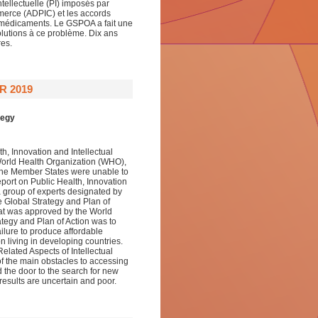
tellectuelle (PI) imposés par
ommerce (ADPIC) et les accords
 médicaments. Le GSPOA a fait une
olutions à ce problème. Dix ans
res.
R 2019
tegy
h, Innovation and Intellectual
World Health Organization (WHO),
 the Member States were unable to
port on Public Health, Innovation
a group of experts designated by
e Global Strategy and Plan of
hat was approved by the World
tegy and Plan of Action was to
ailure to produce affordable
on living in developing countries.
elated Aspects of Intellectual
 the main obstacles to accessing
 the door to the search for new
results are uncertain and poor.