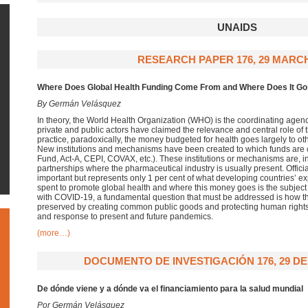
UNAIDS
RESEARCH PAPER 176, 29 MARCH
Where Does Global Health Funding Come From and Where Does It G
By Germán Velásquez
In theory, the World Health Organization (WHO) is the coordinating agency 
private and public actors have claimed the relevance and central role of 
practice, paradoxically, the money budgeted for health goes largely to oth
New institutions and mechanisms have been created to which funds are
Fund, Act-A, CEPI, COVAX, etc.). These institutions or mechanisms are, i
partnerships where the pharmaceutical industry is usually present. Offic
important but represents only 1 per cent of what developing countries’ 
spent to promote global health and where this money goes is the subject o
with COVID-19, a fundamental question that must be addressed is how the
preserved by creating common public goods and protecting human rights
and response to present and future pandemics.
(more…)
DOCUMENTO DE INVESTIGACIÓN 176, 29 DE
De dónde viene y a dónde va el financiamiento para la salud mundial
Por Germán Velásquez