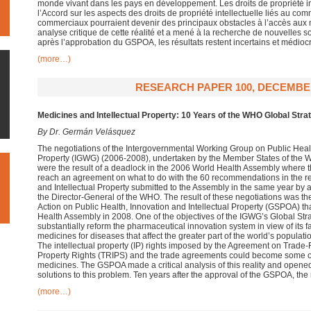
monde vivant dans les pays en développement. Les droits de propriété in
l’Accord sur les aspects des droits de propriété intellectuelle liés au c
commerciaux pourraient devenir des principaux obstacles à l’accès aux
analyse critique de cette réalité et a mené à la recherche de nouvelles s
après l’approbation du GSPOA, les résultats restent incertains et médioc
(more…)
RESEARCH PAPER 100, DECEMBE
Medicines and Intellectual Property: 10 Years of the WHO Global Stra
By Dr. Germán Velásquez
The negotiations of the Intergovernmental Working Group on Public Healt
Property (IGWG) (2006-2008), undertaken by the Member States of the 
were the result of a deadlock in the 2006 World Health Assembly where
reach an agreement on what to do with the 60 recommendations in the re
and Intellectual Property submitted to the Assembly in the same year by 
the Director-General of the WHO. The result of these negotiations was th
Action on Public Health, Innovation and Intellectual Property (GSPOA) t
Health Assembly in 2008. One of the objectives of the IGWG’s Global Stra
substantially reform the pharmaceutical innovation system in view of its f
medicines for diseases that affect the greater part of the world’s populati
The intellectual property (IP) rights imposed by the Agreement on Trade-R
Property Rights (TRIPS) and the trade agreements could become some of
medicines. The GSPOA made a critical analysis of this reality and opened
solutions to this problem. Ten years after the approval of the GSPOA, the 
(more…)