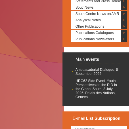
Statements and Press Releases
SouthNews
South Centre News on AMR
Analytical Notes
Other Publications
Publications Catalogues
Publications Newsletters
Main
events
Ambassadorial Dialogue, 8
September 2026
HRC62 Side Event: Youth
Perspectives on the RtD in
the Global South, 3 July
2026, Palais des Nations,
Geneva
E-mail
List
Subscription