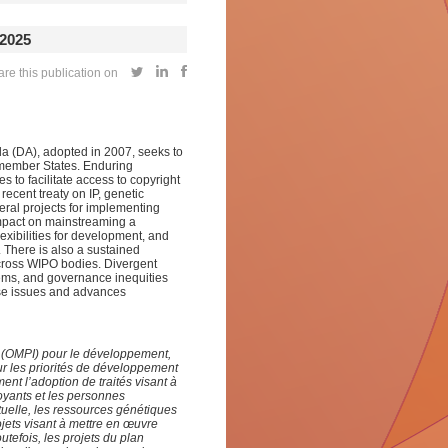
2025
re this publication on
a (DA), adopted in 2007, seeks to
of member States. Enduring
s to facilitate access to copyright
recent treaty on IP, genetic
eral projects for implementing
impact on mainstreaming a
lexibilities for development, and
 There is also a sustained
cross WIPO bodies. Divergent
tems, and governance inequities
ese issues and advances
le (OMPI) pour le développement,
sur les priorités de développement
nt l’adoption de traités visant à
voyants et les personnes
ectuelle, les ressources génétiques
rojets visant à mettre en œuvre
tefois, les projets du plan