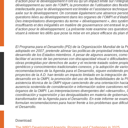
d’action pour le développement n’ont eu qu’un impact limité sur l’intégrat
développement au sein de l’OMPI, la promotion de l’utilisation des flexibi
intellectuelle pour le développement est limitée et l’assistance techniqu
axée sur le développement. On constate également une absence persist
questions liées au développement dans les organes de l’OMPI et d’établi
Des interprétations divergentes du terme « développement », des systèm
insuffisants et des inégalités en matière de gouvernance ont entravé le p
d’action pour le développement. La présente note examine ces questio
visant à relever les défis que pose la mise en en place efficace du plan 
El Programa para el Desarrollo (PD) de la Organización Mundial de la Pr
adoptado en 2007, pretende alinear las políticas de propiedad intelectual
desarrollo de los Estados miembros. A pesar de algunos avances, como 
facilitar el acceso de las personas con discapacidad visual o dificultade
obras protegidas por derechos de autor y el reciente tratado sobre propi
genéticos y conocimientos tradicionales conexos, y la adopción de varios
recomendaciones de la Agenda para el Desarrollo, siguen existiendo pr
proyectos de la A.D. han tenido un impacto limitado en la integración de
desarrollo en la OMPI, la promoción del uso de las flexibilidades de la PI 
asistencia técnica de la OMPI sigue careciendo de una orientación hacia
ausencia sostenida de consideración e información sobre cuestiones rel
órganos de la OMPI. Las interpretaciones divergentes del «desarrollo», l
coordinación y supervisión y las desigualdades en materia de gobernanz
transformador de la Agenda para el Desarrollo. En este informe se exam
formulan recomendaciones para hacer frente a los problemas que dificu
el Desarrollo.
Download:
The WIPO Development Agenda: Progress and Challenges in 2025