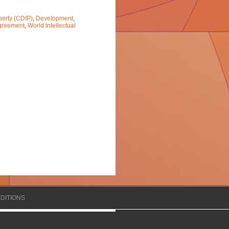
perty (CDIP)
,
Development
,
greement
,
World Intellectual
DITIONS