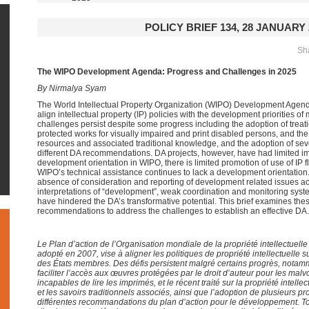
POLICY BRIEF 134, 28 JANUARY 
Sha
The WIPO Development Agenda: Progress and Challenges in 2025
By Nirmalya Syam
The World Intellectual Property Organization (WIPO) Development Agend
align intellectual property (IP) policies with the development priorities 
challenges persist despite some progress including the adoption of treatie
protected works for visually impaired and print disabled persons, and the 
resources and associated traditional knowledge, and the adoption of sev
different DA recommendations. DA projects, however, have had limited 
development orientation in WIPO, there is limited promotion of use of IP f
WIPO’s technical assistance continues to lack a development orientation.
absence of consideration and reporting of development related issues a
interpretations of “development”, weak coordination and monitoring sys
have hindered the DA’s transformative potential. This brief examines th
recommendations to address the challenges to establish an effective DA.
Le Plan d’action de l’Organisation mondiale de la propriété intellectuel
adopté en 2007, vise à aligner les politiques de propriété intellectuelle 
des États membres. Des défis persistent malgré certains progrès, notamme
faciliter l’accès aux œuvres protégées par le droit d’auteur pour les mal
incapables de lire les imprimés, et le récent traité sur la propriété intell
et les savoirs traditionnels associés, ainsi que l’adoption de plusieurs p
différentes recommandations du plan d’action pour le développement. Tou