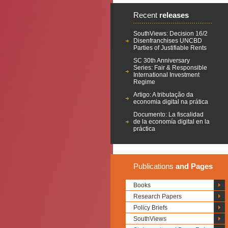
Recent
releases
SouthViews: Decision 16/2
Disenfranchises UNCBD
Parties of Justifiable Rents
SC 30th Anniversary
Series: Fair & Responsible
International Investment
Regime
Artigo: A tributação da
economia digital na prática
Documento: La fiscalidad
de la economía digital en la
práctica
Publications
and Pages
Books
Research Papers
Policy Briefs
SouthViews