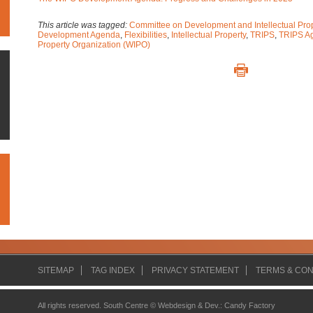
This article was tagged:
Committee on Development and Intellectual Pro
Development Agenda
,
Flexibilities
,
Intellectual Property
,
TRIPS
,
TRIPS A
Property Organization (WIPO)
SITEMAP
TAG INDEX
PRIVACY STATEMENT
TERMS & CON
All rights reserved. South Centre ©
Webdesign & Dev.
:
Candy Factory