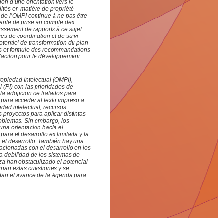
ion d’une orientation vers le
lités en matière de propriété
e de l’OMPI continue à ne pas être
ante de prise en compte des
ssement de rapports à ce sujet.
es de coordination et de suivi
otentiel de transformation du plan
ns et formule des recommandations
d’action pour le développement.
opiedad Intelectual (OMPI),
 (PI) con las prioridades de
la adopción de tratados para
s para acceder al texto impreso a
edad intelectual, recursos
 proyectos para aplicar distintas
oblemas. Sin embargo, los
 una orientación hacia el
para el desarrollo es limitada y la
 el desarrollo. También hay una
acionadas con el desarrollo en los
a debilidad de los sistemas de
a han obstaculizado el potencial
inan estas cuestiones y se
ltan el avance de la Agenda para