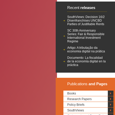
Recent
releases
SouthViews: Decision 16/2
Disenfranchises UNCBD
Parties of Justifiable Rents
SC 30th Anniversary
Series: Fair & Responsible
International Investment
Regime
Artigo: A tributação da
economia digital na prática
Documento: La fiscalidad
de la economía digital en la
práctica
Publications
and Pages
Books
Research Papers
Policy Briefs
SouthViews