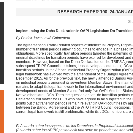
RESEARCH PAPER 190, 24 JANUAR
Sha
Implementing the Doha Declaration in OAPI Legislation: Do Transition
By Patrick Juvet Lowé Gnintedem
The Agreement on Trade-Related Aspects of Intellectual Property Rights
number of transition periods allowing countries to engage in a phased i
obligations. More specifically, transition periods targeted the patenting 
original deadlines for transition periods have expired for developed an
members. However, based on the Doha Declaration on the TRIPS Agree
subsequent TRIPS Council decisions, least developed countries (LDCs) c
transition periods. In the African Intellectual Property Organization (OAP
legal framework has evolved with the amendment of the Bangui Agreement
December 2015. As for the previous text, the newly amended Bangui Agr
on industrial property amongst its seventeen Member States. The main 
remains to adapt its legal framework to the international environment an
development needs of Member States. Yet only five OAPI Member States 
twelve others are LDCs. Then the question arises: do transition periods
Declaration still matter for LDCs who have agreed to be subjected to the
points out that transition periods remain relevant in OAPI countries by ap
between the Bangui Agreement and the WTO TRIPS Council decisions. It 
current legal framework is still problematic, while its LDCs members are und
El Acuerdo sobre los Aspectos de los Derechos de Propiedad Intelectua
(Acuerdo sobre los ADPIC) establecía una serie de periodos de transició