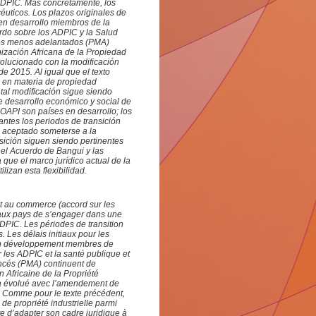
 ADPIC. Más concretamente, los
éuticos. Los plazos originales de
 en desarrollo miembros de la
rdo sobre los ADPIC y la Salud
íses menos adelantados (PMA)
ización Africana de la Propiedad
evolucionado con la modificación
e 2015. Al igual que el texto
n en materia de propiedad
 tal modificación sigue siendo
e desarrollo económico y social de
OAPI son países en desarrollo; los
ntes los periodos de transición
 aceptado someterse a la
sición siguen siendo pertinentes
 el Acuerdo de Bangui y las
que el marco jurídico actual de la
izan esta flexibilidad.
ent au commerce (accord sur les
 aux pays de s’engager dans une
ADPIC. Les périodes de transition
 Les délais initiaux pour les
s en développement membres de
 les ADPIC et la santé publique et
ancés (PMA) continuent de
n Africaine de la Propriété
e a évolué avec l’amendement de
. Comme pour le texte précédent,
e propriété industrielle parmi
te d’adapter son cadre juridique à