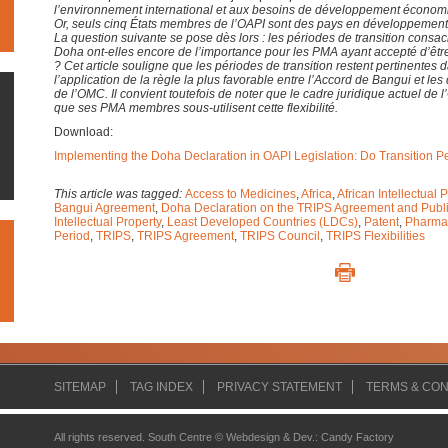
l’environnement international et aux besoins de développement économi
Or, seuls cinq États membres de l’OAPI sont des pays en développement
La question suivante se pose dès lors : les périodes de transition consac
Doha ont-elles encore de l’importance pour les PMA ayant accepté d’être
? Cet article souligne que les périodes de transition restent pertinentes 
l’application de la règle la plus favorable entre l’Accord de Bangui et l
de l’OMC. Il convient toutefois de noter que le cadre juridique actuel de 
que ses PMA membres sous-utilisent cette flexibilité.
Download:
Implementing the Doha Declaration in OAPI Legislation: Do Transition P
This article was tagged:
Access to Medicines
,
Africa
,
African Intellectual
Bangui Agreement
,
Doha Declaration on the TRIPS Agreement and Publi
Intellectual Property
,
Least Developed Countries (LDCs)
,
Patent
,
Pharmac
Period
,
TRIPS
,
TRIPS Agreement
,
TRIPS Council
,
TRIPS Flexibilities
SITEMAP
TAG INDEX
PRIVACY STATEMENT
TERMS & CON
All rights reserved. South Centre ©
Webdesign & Dev.
:
Candy Factory