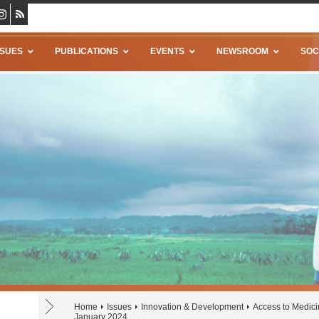
SSUES
PUBLICATIONS
EVENTS
NEWSROOM
SOC
Home
Issues
Innovation & Development
Access to Medic
January 2024