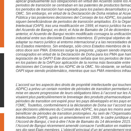
aplicar gradualmente sus obligaciones en virtud del Acuerdo sobre los
periodos de transición se centraban en las patentes de productos farmac
los periodos de transición han expirado para los países desarrollados y
OMC. Sin embargo, en virtud de la Declaración de Doha relativa al Acue
Pública y las posteriores decisiones del Consejo de los ADPIC, los pa
siguen beneficiándose de periodos de transición ampliados. En la Organ
Intelectual (OAPI), tras una modificación en 1999, el marco jurídico ha 
del Acuerdo de Bangui, es decir, el Acta de Bamako de 14 de diciembre d
anterior, el Acuerdo de Bangui recién modificado consagra la unificació
industrial entre sus diecisiete Estados miembros. El principal objetivo de
adaptar su marco jurídico al entorno internacional y a las necesidades d
los Estados miembros. Sin embargo, sólo cinco Estados miembros de la 
otros doce son PMA. Entonces surge la pregunta: ¿siguen siendo importa
consagrados en virtud de la Declaración de Doha para los PMA que han
legislación de la OAPI? Este documento señala que los periodos de tran
en los países de la OAPI por aplicación de la norma más favorable entre
decisiones del Consejo de los ADPIC de la OMC. No obstante, se señala 
OAPI sigue siendo problemático, mientras que sus PMA miembros infrautil
L’accord sur les aspects des droits de propriété intellectuelle qui touch
ADPIC) a prévu un certain nombre de périodes de transition permettant
mise en œuvre progressive de leurs obligations liées à l’accord sur les 
visaient plus particulièrement le brevetage des produits pharmaceutiques.
périodes de transition ont expiré pour les pays développés et les pay
l’OMC. Toutefois, conformément à la déclaration de Doha sur l’accord sur
aux décisions ultérieures du Conseil des ADPIC, les pays les moins av
bénéficier de périodes de transition prolongées. Au sein de l’Organisatio
Intellectuelle (OAPI), après un amendement en 1999, le cadre juridiqu
l’Accord de Bangui, c’est-à-dire l’Acte de Bamako du 14 décembre 2015
l’Accord de Bangui récemment amendé consacre l’unification en matière d
ses dix-sept États membres. L’objectif principal d’un tel amendement res