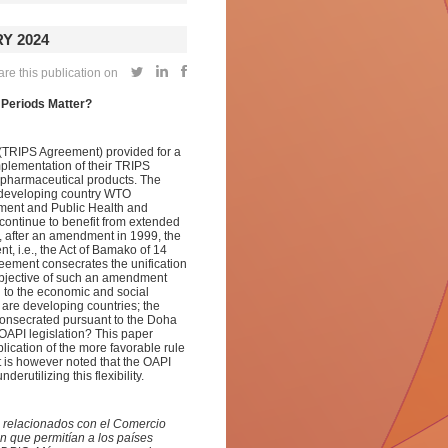
Y 2024
re this publication on
 Periods Matter?
 (TRIPS Agreement) provided for a
mplementation of their TRIPS
of pharmaceutical products. The
d developing country WTO
ment and Public Health and
ontinue to benefit from extended
I), after an amendment in 1999, the
, i.e., the Act of Bamako of 14
eement consecrates the unification
objective of such an amendment
d to the economic and social
are developing countries; the
 consecrated pursuant to the Doha
 OAPI legislation? This paper
plication of the more favorable rule
is however noted that the OAPI
erutilizing this flexibility.
l relacionados con el Comercio
n que permitían a los países