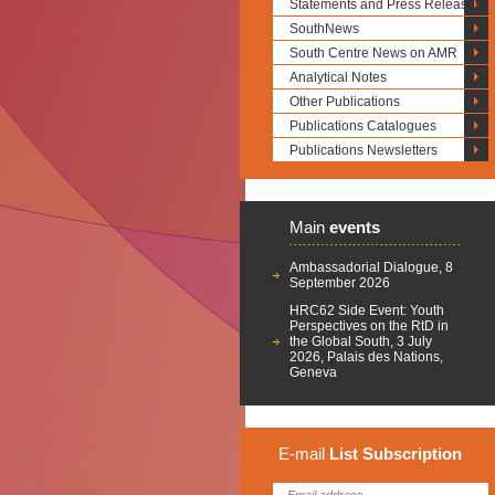
Statements and Press Releases
SouthNews
South Centre News on AMR
Analytical Notes
Other Publications
Publications Catalogues
Publications Newsletters
Main
events
Ambassadorial Dialogue, 8
September 2026
HRC62 Side Event: Youth
Perspectives on the RtD in
the Global South, 3 July
2026, Palais des Nations,
Geneva
E-mail
List
Subscription