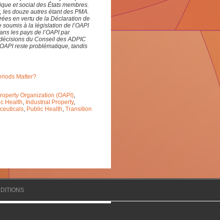
que et social des États membres.
, les douze autres étant des PMA.
rées en vertu de la Déclaration de
 soumis à la législation de l’OAPI
dans les pays de l’OAPI par
es décisions du Conseil des ADPIC
l’OAPI reste problématique, tandis
eriods Matter?
 Property Organization (OAPI)
,
c Health
,
Industrial Property
,
euticals
,
Public Health
,
Transition
DITIONS