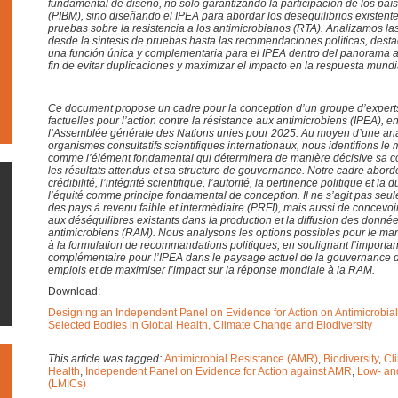
fundamental de diseño, no solo garantizando la participación de los paí
(PIBM), sino diseñando el IPEA para abordar los desequilibrios existente
pruebas sobre la resistencia a los antimicrobianos (RTA). Analizamos l
desde la síntesis de pruebas hasta las recomendaciones políticas, desta
una función única y complementaria para el IPEA dentro del panorama 
fin de evitar duplicaciones y maximizar el impacto en la respuesta mundi
Ce
document
propose un cadre pour la conception d’un groupe d’expert
factuelles pour l’action contre la résistance aux antimicrobiens (IPEA),
l’Assemblée générale des Nations unies pour 2025. Au moyen d’une ana
organismes consultatifs scientifiques internationaux, nous identifions l
comme l’élément fondamental qui déterminera de manière décisive sa c
les résultats attendus et sa structure de gouvernance. Notre cadre abord
crédibilité, l’intégrité scientifique, l’autorité, la pertinence politique et la 
l’équité comme principe fondamental de conception. Il ne s’agit pas seule
des pays à revenu faible et intermédiaire (PRFI), mais aussi de concevo
aux déséquilibres existants dans la production et la diffusion des donnée
antimicrobiens (RAM). Nous analysons les options possibles pour le ma
à la formulation de recommandations politiques, en soulignant l’importan
complémentaire pour l’IPEA dans le paysage actuel de la gouvernance de
emplois et de maximiser l’impact sur la réponse mondiale à la RAM.
Download:
Designing an Independent Panel on Evidence for Action on Antimicrobia
Selected Bodies in Global Health, Climate Change and Biodiversity
This article was tagged:
Antimicrobial Resistance (AMR)
,
Biodiversity
,
Cl
Health
,
Independent Panel on Evidence for Action against AMR
,
Low- an
(LMICs)