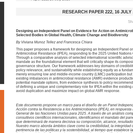
RESEARCH PAPER 222, 16 JULY 
Sha
Designing an Independent Panel on
Evidence for Action on Antimicro
Selected Bodies in Global Health, Climate Change and Biodiversity
By Viviana Munoz Tellez and Francesca Chiara
This paper proposes a framework for designing an Independent Panel on
Antimicrobial Resistance (IPEA), responding to the 2025 United Nation
Through a comparative analysis of selected international scientific adviso
mandate as the foundational element that will critically shape its composi
governance structure. Our framework addresses key domains of credibility, s
policy relevance, and sustainability while establishing equity as a fund
merely ensuring low and middle-income country (LMIC) participation but
existing imbalances in
antimicrobial resistance (
AMR
)
evidence producti
potential mandate options, from evidence synthesis to policy recommenda
of defining a unique and complementary role for IPEA within the existi
avoid duplication and maximize impact on global AMR response.
Este documento propone un marco para el diseño de un Panel Independi
Acción contra la Resistencia a los Antimicrobianos (IPEA), en respuest
General de las Naciones Unidas para 2025.
A través de un análisis co
consultivos científicos internacionales, identificamos el mandato del p
que determinará de manera decisiva su composición, alcance, resultado
Nuestro marco aborda ámbitos clave como la credibilidad, la integridad cie
pertinencia de las políticas y la sostenibilidad, al tiempo que establece 