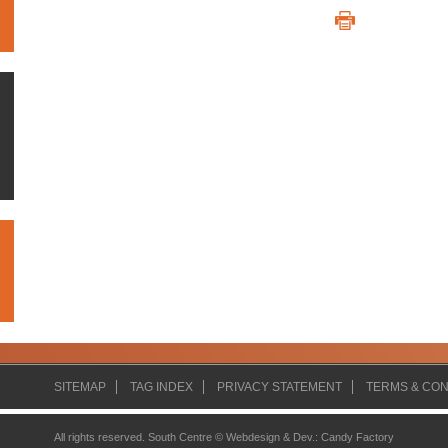
SITEMAP
TAG INDEX
PRIVACY STATEMENT
TERMS & CON
All rights reserved. South Centre ©
Webdesign & Dev.
:
Candy Factory