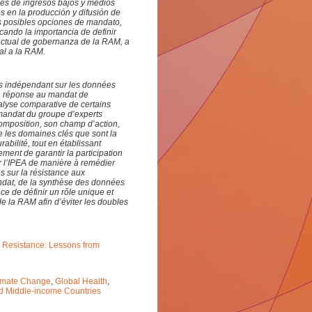
ses de ingresos bajos y medios
s en la producción y difusión de
as posibles opciones de mandato,
cando la importancia de definir
actual de gobernanza de la RAM, a
al a la RAM.
s indépendant sur les données
 en réponse au mandat de
lyse comparative de certains
e mandat du groupe d’experts
omposition, son champ d’action,
e les domaines clés que sont la
durabilité, tout en établissant
ment de garantir la participation
ir l’IPEA de manière à remédier
s sur la résistance aux
ndat, de la synthèse des données
ce de définir un rôle unique et
 la RAM afin d’éviter les doubles
l Resistance: Lessons from
imate Change
,
Global Health
,
d Middle-income Countries