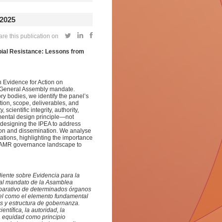
2025
re this publication on
bial Resistance: Lessons from
 Evidence for Action on
s General Assembly mandate.
ry bodies, we identify the panel’s
tion, scope, deliverables, and
cientific integrity, authority,
amental design principle—not
 designing the IPEA to address
on and dissemination. We analyse
tions, highlighting the importance
ng AMR governance landscape to
ente sobre Evidencia para la
a al mandato de la Asamblea
mparativo de determinados órganos
anel como el elemento fundamental
s y estructura de gobernanza.
ntífica, la autoridad, la
la equidad como principio