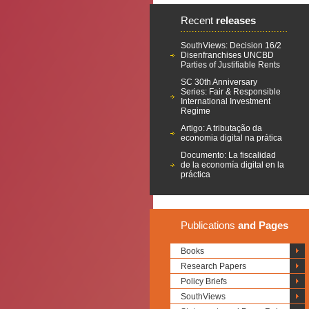
Recent
releases
SouthViews: Decision 16/2
Disenfranchises UNCBD
Parties of Justifiable Rents
SC 30th Anniversary
Series: Fair & Responsible
International Investment
Regime
Artigo: A tributação da
economia digital na prática
Documento: La fiscalidad
de la economía digital en la
práctica
Publications
and Pages
Books
Research Papers
Policy Briefs
SouthViews