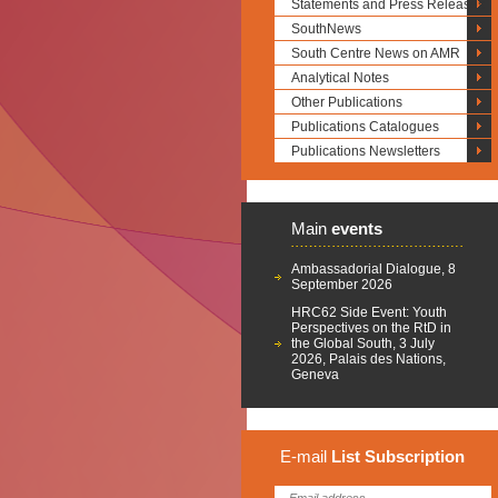
Statements and Press Releases
SouthNews
South Centre News on AMR
Analytical Notes
Other Publications
Publications Catalogues
Publications Newsletters
Main
events
Ambassadorial Dialogue, 8
September 2026
HRC62 Side Event: Youth
Perspectives on the RtD in
the Global South, 3 July
2026, Palais des Nations,
Geneva
E-mail
List
Subscription