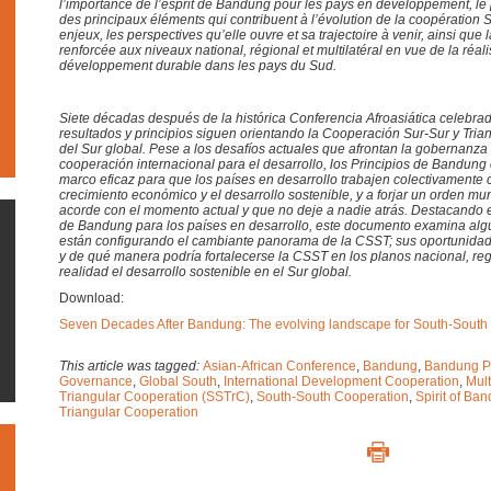
l’importance de l’esprit de Bandung pour les pays en développement, le 
des principaux éléments qui contribuent à l’évolution de la coopération S
enjeux, les perspectives qu’elle ouvre et sa trajectoire à venir, ainsi que 
renforcée aux niveaux national, régional et multilatéral en vue de la réali
développement durable dans les pays du Sud.
Siete décadas después de la histórica Conferencia Afroasiática celebra
resultados y principios siguen orientando la Cooperación Sur-Sur y Tria
del Sur global. Pese a los desafíos actuales que afrontan la gobernanza g
cooperación internacional para el desarrollo, los Principios de Bandung
marco eficaz para que los países en desarrollo trabajen colectivamente c
crecimiento económico y el desarrollo sostenible, y a forjar un orden mun
acorde con el momento actual y que no deje a nadie atrás. Destacando el
de Bandung para los países en desarrollo, este documento examina alg
están configurando el cambiante panorama de la CSST; sus oportunidades
y de qué manera podría fortalecerse la CSST en los planos nacional, regi
realidad el desarrollo sostenible en el Sur global.
Download:
Seven Decades After Bandung: The evolving landscape for South-South
This article was tagged:
Asian-African Conference
,
Bandung
,
Bandung Pr
Governance
,
Global South
,
International Development Cooperation
,
Mult
Triangular Cooperation (SSTrC)
,
South-South Cooperation
,
Spirit of Ba
Triangular Cooperation