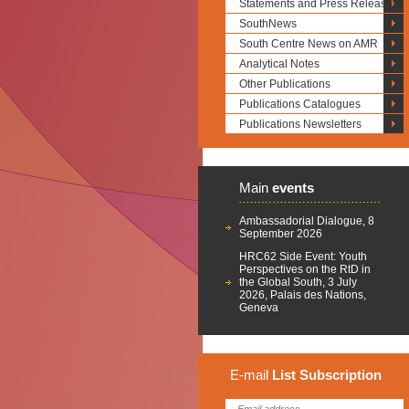
Statements and Press Releases
SouthNews
South Centre News on AMR
Analytical Notes
Other Publications
Publications Catalogues
Publications Newsletters
Main
events
Ambassadorial Dialogue, 8
September 2026
HRC62 Side Event: Youth
Perspectives on the RtD in
the Global South, 3 July
2026, Palais des Nations,
Geneva
E-mail
List
Subscription