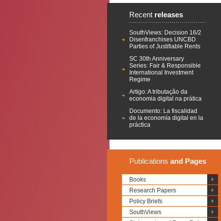
Recent
releases
SouthViews: Decision 16/2
Disenfranchises UNCBD
Parties of Justifiable Rents
SC 30th Anniversary
Series: Fair & Responsible
International Investment
Regime
Artigo: A tributação da
economia digital na prática
Documento: La fiscalidad
de la economía digital en la
práctica
Publications
and Pages
Books
Research Papers
Policy Briefs
SouthViews