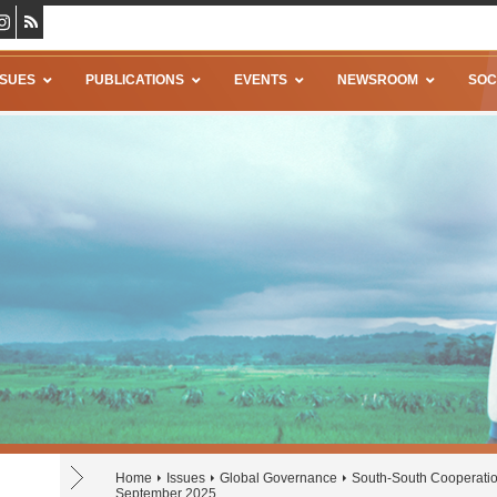
SSUES
PUBLICATIONS
EVENTS
NEWSROOM
SOC
Home
Issues
Global Governance
South-South Cooperati
September 2025