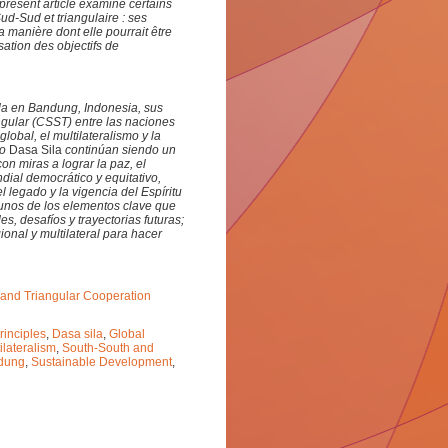
présent article examine certains
ud-Sud et triangulaire : ses
la manière dont elle pourrait être
sation des objectifs de
da en Bandung, Indonesia, sus
ngular (CSST) entre las naciones
lobal, el multilateralismo y la
 o
Dasa Sila
continúan siendo un
on miras a lograr la paz, el
dial democrático y equitativo,
 legado y la vigencia del Espíritu
unos de los elementos clave que
, desafíos y trayectorias futuras;
onal y multilateral para hacer
 and Triangular Cooperation
inciples
,
Dasa sila
,
Global
ilateralism
,
South-South and
ndung
,
Sustainable Development
,