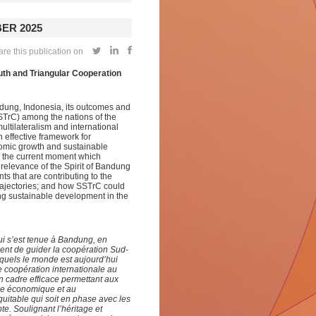
ER 2025
re this publication on
th and Triangular Cooperation
dung, Indonesia, its outcomes and
STrC) among the nations of the
ultilateralism and international
 effective framework for
nomic growth and sustainable
or the current moment which
 relevance of the Spirit of Bandung
ts that are contributing to the
trajectories; and how SSTrC could
zing sustainable development in the
ui s’est tenue à Bandung, en
nuent de guider la coopération Sud-
xquels le monde est aujourd’hui
 coopération internationale au
 cadre efficace permettant aux
nce économique et au
uitable qui soit en phase avec les
te. Soulignant l’héritage et