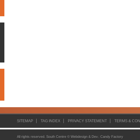
SITEMAP
TAG INDEX
PRIVACY STATEMENT
TERMS & CON
All rights reserved. South Centre ©
Webdesign & Dev.
:
Candy Factory