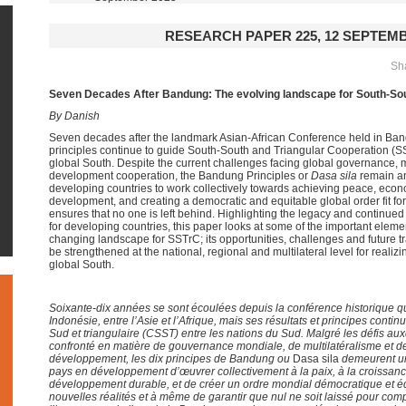
RESEARCH PAPER 225, 12 SEPTEMB
Sha
Seven Decades After Bandung:
The evolving landscape for
South-Sou
By Danish
Seven decades after the landmark Asian-African Conference held in Ban
principles continue to guide South-South and Triangular Cooperation (S
global South. Despite the current challenges facing global governance, m
development cooperation, the Bandung Principles or
Dasa sila
remain an
developing countries to work collectively towards achieving peace, eco
development, and creating a democratic and equitable global order fit f
ensures that no one is left behind. Highlighting the legacy and continued
for developing countries, this paper looks at some of the important elemen
changing landscape for SSTrC; its opportunities, challenges and future 
be strengthened at the national, regional and multilateral level for reali
global South.
Soixante-dix années se sont écoulées depuis la conférence historique q
Indonésie, entre l’Asie et l’Afrique, mais ses résultats et principes conti
Sud et triangulaire (CSST) entre les nations du Sud. Malgré les défis au
confronté en matière de gouvernance mondiale, de multilatéralisme et de
développement, les dix principes de Bandung ou
Dasa sila
demeurent un
pays en développement d’œuvrer collectivement à la paix, à la croissa
développement durable, et de créer un ordre mondial démocratique et éq
nouvelles réalités et à même de garantir que nul ne soit laissé pour comp