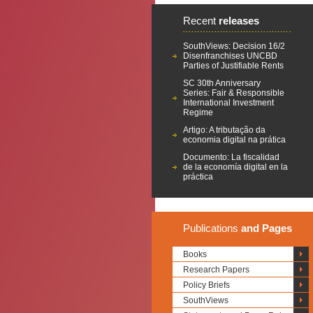
Recent
releases
SouthViews: Decision 16/2
Disenfranchises UNCBD
Parties of Justifiable Rents
SC 30th Anniversary
Series: Fair & Responsible
International Investment
Regime
Artigo: A tributação da
economia digital na prática
Documento: La fiscalidad
de la economía digital en la
práctica
Publications
and Pages
Books
Research Papers
Policy Briefs
SouthViews