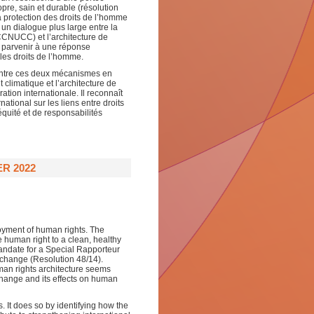
pre, sain et durable (résolution
a protection des droits de l’homme
 un dialogue plus large entre la
CNUCC) et l’architecture de
 parvenir à une réponse
les droits de l’homme.
entre ces deux mécanismes en
climatique et l’architecture de
tion internationale. Il reconnaît
tional sur les liens entre droits
quité et de responsabilités
R 2022
joyment of human rights. The
human right to a clean, healthy
andate for a Special Rapporteur
e change (Resolution 48/14).
n rights architecture seems
change and its effects on human
. It does so by identifying how the