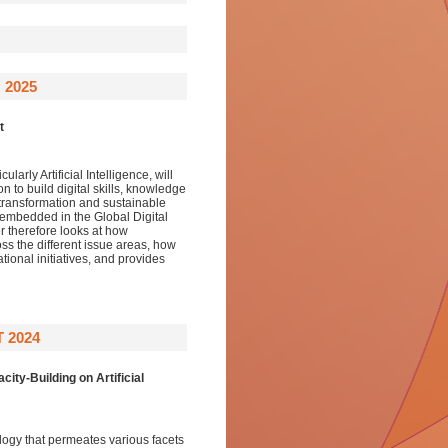
 2025
t
arly Artificial Intelligence, will
n to build digital skills, knowledge
 transformation and sustainable
 embedded in the Global Digital
r therefore looks at how
ss the different issue areas, how
ional initiatives, and provides
 2024
city-Building
on
Artificial
nology that permeates various facets