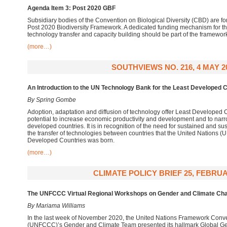
Agenda Item 3: Post 2020 GBF
Subsidiary bodies of the Convention on Biological Diversity (CBD) are f
Post 2020 Biodiversity Framework. A dedicated funding mechanism for 
technology transfer and capacity building should be part of the framewo
(more…)
SOUTHVIEWS NO. 216, 4 MAY 2
An Introduction to the UN Technology Bank for the Least Developed 
By Spring Gombe
Adoption, adaptation and diffusion of technology offer Least Developed 
potential to increase economic productivity and development and to narr
developed countries. It is in recognition of the need for sustained and 
the transfer of technologies between countries that the United Nations (
Developed Countries was born.
(more…)
CLIMATE POLICY BRIEF 25, FEBRUA
The UNFCCC Virtual Regional Workshops on Gender and Climate Ch
By Mariama Williams
In the last week of November 2020, the United Nations Framework Con
(UNFCCC)’s Gender and Climate Team presented its hallmark Global Gend