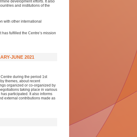
rmine development efforts. It also
ountries and institutions of the
 with other international
has fulfilled the Centre’s mission
ARY-JUNE 2021
Centre during the period 1st
d by themes, about recent
ngs organized or co-organized by
negotiations taking place in various
as participated. It also informs
and external contributions made as