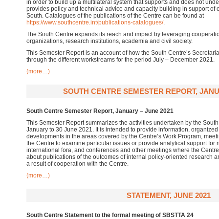
in order to build up a multilateral system that supports and does not unde
provides policy and technical advice and capacity building in support of c
South. Catalogues of the publications of the Centre can be found at
https://www.southcentre.int/publications-catalogues/
.
The South Centre expands its reach and impact by leveraging cooperation
organizations, research institutions, academia and civil society.
This Semester Report is an account of how the South Centre’s Secretariat 
through the different workstreams for the period July – December 2021.
(more…)
SOUTH CENTRE SEMESTER REPORT, JANU
South Centre Semester Report, January – June 2021
This Semester Report summarizes the activities undertaken by the South 
January to 30 June 2021. It is intended to provide information, organize
developments in the areas covered by the Centre’s Work Program, meeti
the Centre to examine particular issues or provide analytical support for 
international fora, and conferences and other meetings where the Centre h
about publications of the outcomes of internal policy-oriented research 
a result of cooperation with the Centre.
(more…)
STATEMENT, JUNE 2021
South Centre Statement to the formal meeting of SBSTTA 24