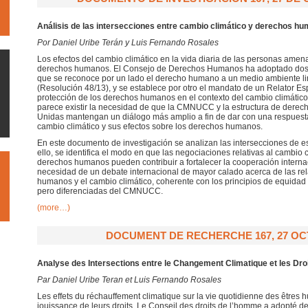
Análisis de las intersecciones entre cambio climático y derechos h
Por Daniel Uribe Terán y Luis Fernando Rosales
Los efectos del cambio climático en la vida diaria de las personas amena
derechos humanos. El Consejo de Derechos Humanos ha adoptado dos r
que se reconoce por un lado el derecho humano a un medio ambiente lim
(Resolución 48/13), y se establece por otro el mandato de un Relator Es
protección de los derechos humanos en el contexto del cambio climático
parece existir la necesidad de que la CMNUCC y la estructura de dere
Unidas mantengan un diálogo más amplio a fin de dar con una respuest
cambio climático y sus efectos sobre los derechos humanos.
En este documento de investigación se analizan las intersecciones de es
ello, se identifica el modo en que las negociaciones relativas al cambio c
derechos humanos pueden contribuir a fortalecer la cooperación interna
necesidad de un debate internacional de mayor calado acerca de las rel
humanos y el cambio climático, coherente con los principios de equida
pero diferenciadas del CMNUCC.
(more…)
DOCUMENT DE RECHERCHE 167, 27 OC
Analyse des Intersections entre le Changement Climatique et les Dr
Par Daniel Uribe Teran et Luis Fernando Rosales
Les effets du réchauffement climatique sur la vie quotidienne des êtres
jouissance de leurs droits. Le Conseil des droits de l’homme a adopté d