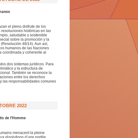
umanos
zan el pleno disfrute de los
esoluciones históricas en las
pio, saludable y sostenible
pecial sobre la promoción y la
 (Resolución 48/14). Aun así,
chos humanos de las Naciones
a coordinada y coherente al
tos dos sistemas jurídicos. Para
limático y la estructura de
cional. También se reconoce la
aciones entre los derechos
d y las responsabilidades comunes
TOBRE 2022
oits de l’Homme
 humains menacent la pleine
eux résolutions d’une portée