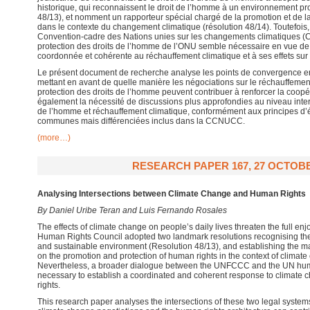
historique, qui reconnaissent le droit de l’homme à un environnement pro
48/13), et nomment un rapporteur spécial chargé de la promotion et de l
dans le contexte du changement climatique (résolution 48/14). Toutefois,
Convention-cadre des Nations unies sur les changements climatiques (C
protection des droits de l’homme de l’ONU semble nécessaire en vue de
coordonnée et cohérente au réchauffement climatique et à ses effets sur 
Le présent document de recherche analyse les points de convergence 
mettant en avant de quelle manière les négociations sur le réchauffement 
protection des droits de l’homme peuvent contribuer à renforcer la coopéra
également la nécessité de discussions plus approfondies au niveau interna
de l’homme et réchauffement climatique, conformément aux principes d’é
communes mais différenciées inclus dans la CCNUCC.
(more…)
RESEARCH PAPER 167, 27 OCTOBE
Analysing Intersections between Climate Change and Human Rights
By Daniel Uribe Teran and Luis Fernando Rosales
The effects of climate change on people’s daily lives threaten the full en
Human Rights Council adopted two landmark resolutions recognising the 
and sustainable environment (Resolution 48/13), and establishing the m
on the promotion and protection of human rights in the context of climat
Nevertheless, a broader dialogue between the UNFCCC and the UN huma
necessary to establish a coordinated and coherent response to climate 
rights.
This research paper analyses the intersections of these two legal systems