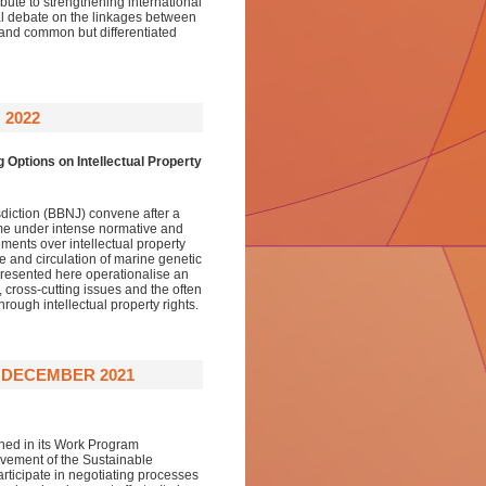
bute to strengthening international
nal debate on the linkages between
 and common but differentiated
 2022
 Options on Intellectual Property
sdiction (BBNJ) convene after a
ome under intense normative and
ments over intellectual property
e and circulation of marine genetic
presented here operationalise an
 cross-cutting issues and the often
ough intellectual property rights.
 DECEMBER 2021
ined in its Work Program
ievement of the Sustainable
articipate in negotiating processes