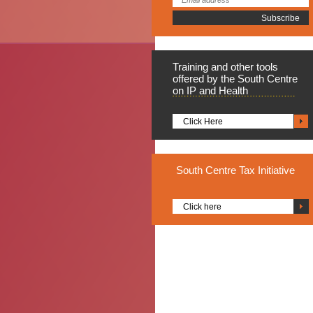
Training
and other tools
offered by the South Centre
on IP and Health
Click Here
South
Centre Tax Initiative
Click here