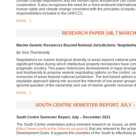
climate change negotiations and the human rights architecture can contri
cooperation. It also recognises the need for a more profound internatio
human rights and climate change consistent with the principles of equity
responsibilities included in the UNFCCC.
(more…)
RESEARCH PAPER 148, 7 MARCH
Marine Genetic Resources Beyond National Jurisdictions: Negotiating
By Siva Thambisetty
Negotiations on marine biological diversity of areas beyond national juri
significant hiatus during which intellectual property monopolies have c
pragmatic scrutiny. This paper historicises developments in legal arrange
and biodiversity to propose several negotiating options on the control, us
resources of areas beyond national jurisdiction. The text-based options 
equitable approach taking into account the interests of low power groups,
ignored question of the ownership and use of marine genetic resources thr
(more…)
SOUTH CENTRE SEMESTER REPORT, JULY –
South Centre Semester Report, July – December 2021
The South Centre undertakes policy-oriented research on issues, as def
(
https://www.southcentre.int/work-program/
), that are relevant to the ach
Development Goals. It supports the countries of the South to effectively p