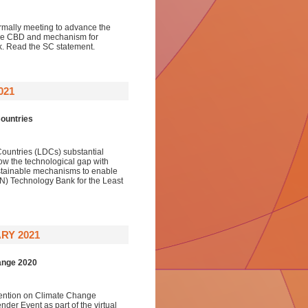
ormally meeting to advance the
the CBD and mechanism for
rk. Read the SC statement.
021
Countries
Countries (LDCs) substantial
ow the technological gap with
sustainable mechanisms to enable
UN) Technology Bank for the Least
RY 2021
ange 2020
vention on Climate Change
er Event as part of the virtual