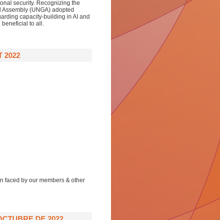
ional security. Recognizing the
ral Assembly (UNGA) adopted
arding capacity-building in AI and
eneficial to all.
 2022
ion faced by our members & other
OCTUBRE DE 2022