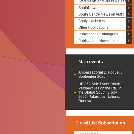
Statements and Press Releases
SouthNews
South Centre News on AMR
Analytical Notes
Other Publications
Publications Catalogues
Publications Newsletters
Main
events
Ambassadorial Dialogue, 8
September 2026
HRC62 Side Event: Youth
Perspectives on the RtD in
the Global South, 3 July
2026, Palais des Nations,
Geneva
E-mail
List
Subscription