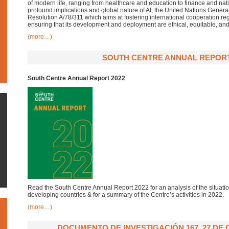
of modern life, ranging from healthcare and education to finance and nat
profound implications and global nature of AI, the United Nations Gene
Resolution A/78/311 which aims at fostering international cooperation reg
ensuring that its development and deployment are ethical, equitable, and b
(more…)
SOUTH CENTRE ANNUAL REPORT
South Centre Annual Report 2022
Read the South Centre Annual Report 2022 for an analysis of the situat
developing countries & for a summary of the Centre’s activities in 2022.
(more…)
DOCUMENTO DE INVESTIGACIÓN 167, 27 DE 