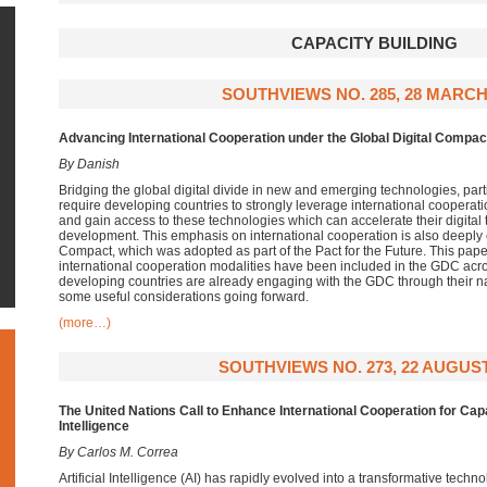
CAPACITY BUILDING
SOUTHVIEWS NO. 285, 28 MARCH
Advancing International Cooperation under the Global Digital Compac
By Danish
Bridging the global digital divide in new and emerging technologies, particul
require developing countries to strongly leverage international cooperatio
and gain access to these technologies which can accelerate their digital
development. This emphasis on international cooperation is also deeply
Compact, which was adopted as part of the Pact for the Future. This pape
international cooperation modalities have been included in the GDC acro
developing countries are already engaging with the GDC through their nat
some useful considerations going forward.
(more…)
SOUTHVIEWS NO. 273, 22 AUGUST
The
U
nited Nations Call to
Enhan
ce
International Cooperation
for
Capa
Intelligence
By Carlos M. Correa
Artificial Intelligence (AI) has rapidly evolved into a transformative tech