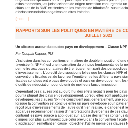
negativos inesperados para los países que están obligados por compromi
estos momentos, las jurisdicciones de origen necesitan con urgencia u
cláusulas de la NMF existentes en los tratados de tributación, sus relac
efectos secundarios negativos en otros tratados.
(more…)
RAPPORTS SUR LES POLITIQUES EN MATIÈRE DE CO
JUILLET 2021
Un albatros autour du cou des pays en développement – Clause NPF 
Par Deepak Kapoor, IRS
L’inclusion dans les conventions en matière de double imposition d’une c
favorisée (« NPF ») est une incarnation du principe fondamental de la no
permettre aux pays signataires de tirer également parti des perspective
d’investissement. L’objectif de dispositions telles que les clauses NPF e
conventions fiscales est de favoriser l’équité entre les différents pays s
fiscales conclues entre pays développés et pays en développement, les
d’outils de négociation pour obtenir de meilleurs taux d’imposition.
Cependant ces clauses ont aujourd’hui des effets négatifs pour les pays
pour la plupart des pays en développement. Lorsqu’elles sont appliqué
développés, les clauses NPF ne constituent pas, généralement, une sour
lorsque la convention est conclue entre un pays développé et un pays e
reçoit plus d’investissements de l’autre qu’il n’en réalise, le danger est rée
apparues récemment en raison d’interprétations divergentes de ces claus
contraint les pays source à appliquer, sur la base des termes contenus d
d’imposition plus avantageux que celui prévu dans la convention fiscale
d’application, remettant en cause l’objectif et l’utilité même des clauses 