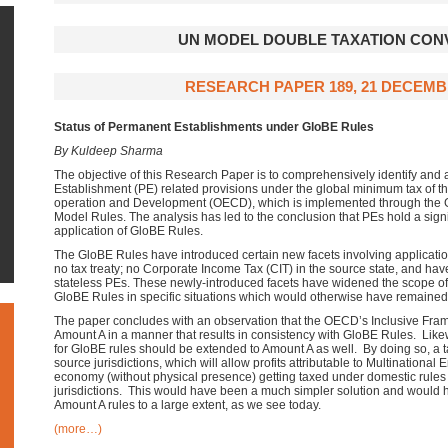
UN MODEL DOUBLE TAXATION CON
RESEARCH PAPER 189, 21 DECEMB
Status of Permanent Establishments under GloBE Rules
By Kuldeep Sharma
The objective of this Research Paper is to comprehensively identify and
Establishment (PE) related provisions under the global minimum tax of t
operation and Development (OECD), which is implemented through the G
Model Rules. The analysis has led to the conclusion that PEs hold a signif
application of GloBE Rules.
The GloBE Rules have introduced certain new facets involving applicatio
no tax treaty; no Corporate Income Tax (CIT) in the source state, and hav
stateless PEs. These newly-introduced facets have widened the scope of 
GloBE Rules in specific situations which would otherwise have remained o
The paper concludes with an observation that the OECD’s Inclusive Frame
Amount A in a manner that results in consistency with GloBE Rules. Lik
for GloBE rules should be extended to Amount A as well. By doing so, a 
source jurisdictions, which will allow profits attributable to Multinational 
economy (without physical presence) getting taxed under domestic rules 
jurisdictions. This would have been a much simpler solution and would h
Amount A rules to a large extent, as we see today.
(more…)