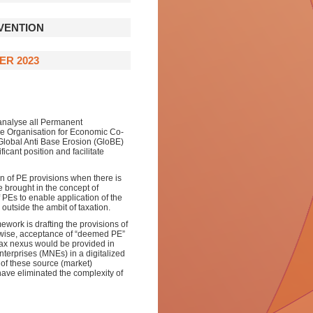
VENTION
ER 2023
 analyse all Permanent
he Organisation for Economic Co-
lobal Anti Base Erosion (GloBE)
icant position and facilitate
n of PE provisions when there is
e brought in the concept of
PEs to enable application of the
utside the ambit of taxation.
work is drafting the provisions of
ewise, acceptance of “deemed PE”
tax nexus would be provided in
Enterprises (MNEs) in a digitalized
of these source (market)
ave eliminated the complexity of