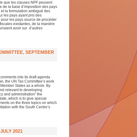
Inde que les clauses NPF peuvent
ire de la base d’imposition des pays
 et la formulation ambiguë des
r les pays ayant pris des
t pour les pays source de procéder
iscales existantes, de la manière
urraient avoir sur d’autres
COMMITTEE, SEPTEMBER
comments into its draft agenda
lan, the UN Tax Committee’s work
N Member States as a whole. By
and relevant to developing
cy and administration” the
ate, which is to give special
mments on the three topics on which
ation with the South Centre’s
JULY 2021