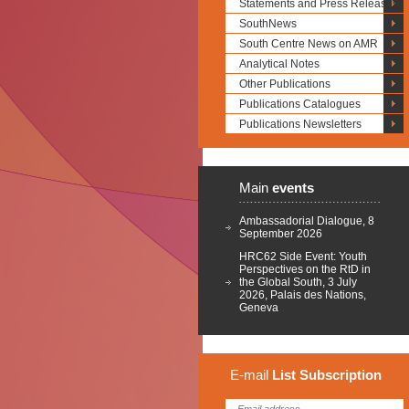
Statements and Press Releases
SouthNews
South Centre News on AMR
Analytical Notes
Other Publications
Publications Catalogues
Publications Newsletters
Main
events
Ambassadorial Dialogue, 8
September 2026
HRC62 Side Event: Youth
Perspectives on the RtD in
the Global South, 3 July
2026, Palais des Nations,
Geneva
E-mail
List
Subscription