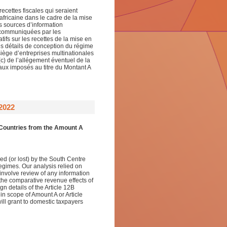
cettes fiscales qui seraient
fricaine dans le cadre de la mise
s sources d’information
s communiquées par les
tifs sur les recettes de la mise en
es détails de conception du régime
 siège d’entreprises multinationales
(c) de l’allégement éventuel de la
aux imposés au titre du Montant A
2022
Countries from the Amount A
ed (or lost) by the South Centre
egimes. Our analysis relied on
 involve review of any information
 the comparative revenue effects of
n details of the Article 12B
n scope of Amount A or Article
will grant to domestic taxpayers