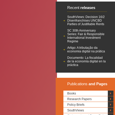
Recent
releases
SouthViews: Decision 16/2
Disenfranchises UNCBD
Parties of Justifiable Rents
SC 30th Anniversary
Series: Fair & Responsible
International Investment
Regime
Artigo: A tributação da
economia digital na prática
Documento: La fiscalidad
de la economía digital en la
práctica
Publications
and Pages
Books
Research Papers
Policy Briefs
SouthViews