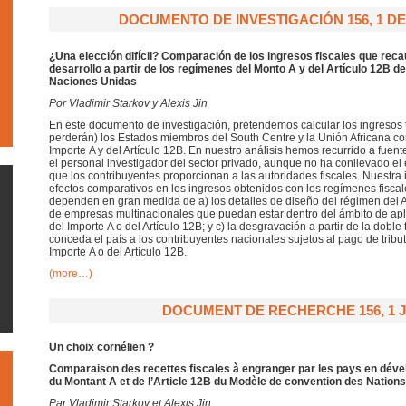
DOCUMENTO DE INVESTIGACIÓN 156, 1 DE 
¿Una elección difícil?
Comparación de los ingresos fiscales que reca
desarrollo a partir de los regímenes del Monto A y del Artículo 12B d
Naciones Unidas
Por Vladimir Starkov y Alexis Jin
En este documento de investigación, pretendemos calcular los ingresos 
perderán) los Estados miembros del South Centre y la Unión Africana co
Importe A y del Artículo 12B. En nuestro análisis hemos recurrido a fuen
el personal investigador del sector privado, aunque no ha conllevado e
que los contribuyentes proporcionan a las autoridades fiscales. Nuestra
efectos comparativos en los ingresos obtenidos con los regímenes fiscale
dependen en gran medida de a) los detalles de diseño del régimen del Art
de empresas multinacionales que puedan estar dentro del ámbito de apli
del Importe A o del Artículo 12B; y c) la desgravación a partir de la doble
conceda el país a los contribuyentes nacionales sujetos al pago de tribut
Importe A o del Artículo 12B.
(more…)
DOCUMENT DE RECHERCHE 156, 1 J
Un choix cornélien ?
Comparaison des recettes fiscales à engranger par les pays en déve
du Montant A et de l’Article 12B du Modèle de convention des Nation
Par Vladimir Starkov et Alexis Jin