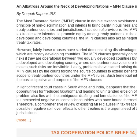
An Albatross Around the Neck
of
Developing Nations – MFN Clause in
By Deepak Kapoor, IRS
The Most Favoured Nation (“MFN”) clause in double taxation avoidance 
principle of non-discrimination and intends to bring parity in business 
treaty partner countries and jurisdictions. Inclusion of provisions like M
tax treaties are intended to promote equity among treaty partners. In the 
developed and developing countries, the MFN clauses also act as negotiat
treaty tax rates.
However, lately these clauses have started demonstrating disadvantageous
which are mostly developing countries. The MFN clauses generally do not
risks if they are operational between two equally developed countries bu
a developed and developing country, where one partner receives more inv
makes, such risks are inevitable. Lately, problems have started arising due
MFN clauses by the courts forcing the source countries to extend benefits
scope to treaty partner countries under the MFN rules. Such beneficial 
the basic objective and purpose of the MFN clauses.
In light of recent court cases in South Africa and India, it appears that t
opportunities for “reduced taxation” and leading to unintended erosion of
problem also lies with the ambiguous drafting and formulations of the M
to unexpected negative outcomes for countries who have bound themselv
Therefore, a comprehensive review of existing MFN clauses in tax treatie
possible negative spill over effects to other treaties is the urgent need of
jurisdictions.
(more…)
TAX COOPERATION POLICY BRIEF 14, 