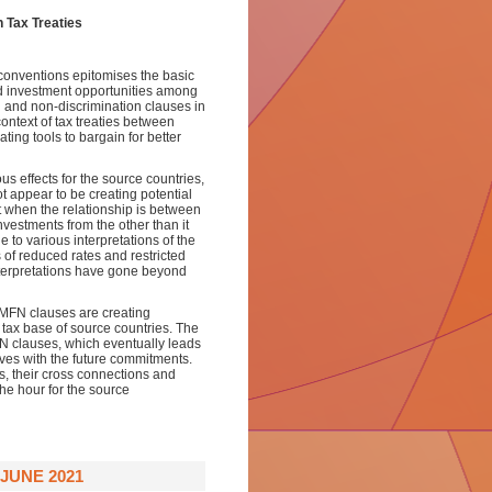
 Tax Treaties
conventions epitomises the basic
and investment opportunities among
FN and non-discrimination clauses in
context of tax treaties between
ing tools to bargain for better
 effects for the source countries,
 appear to be creating potential
t when the relationship is between
estments from the other than it
 to various interpretations of the
 of reduced rates and restricted
interpretations have gone beyond
he MFN clauses are creating
 tax base of source countries. The
FN clauses, which eventually leads
es with the future commitments.
s, their cross connections and
 the hour for the source
JUNE 2021