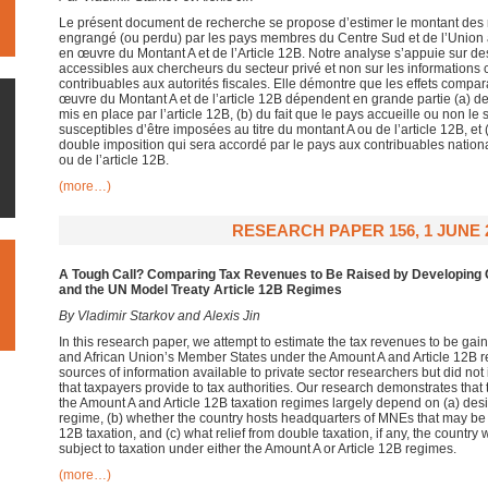
Le présent document de recherche se propose d’estimer le montant des re
engrangé (ou perdu) par les pays membres du Centre Sud et de l’Union a
en œuvre du Montant A et de l’Article 12B. Notre analyse s’appuie sur de
accessibles aux chercheurs du secteur privé et non sur les information
contribuables aux autorités fiscales. Elle démontre que les effets compara
œuvre du Montant A et de l’article 12B dépendent en grande partie (a) d
mis en place par l’article 12B, (b) du fait que le pays accueille ou non le
susceptibles d’être imposées au titre du montant A ou de l’article 12B, et 
double imposition qui sera accordé par le pays aux contribuables nation
ou de l’article 12B.
(more…)
RESEARCH PAPER 156, 1 JUNE 
A Tough Call? Comparing Tax Revenues to Be Raised by Developing 
and the UN Model Treaty Article 12B Regimes
By Vladimir Starkov and Alexis Jin
In this research paper, we attempt to estimate the tax revenues to be gain
and African Union’s Member States under the Amount A and Article 12B r
sources of information available to private sector researchers but did not
that taxpayers provide to tax authorities. Our research demonstrates that
the Amount A and Article 12B taxation regimes largely depend on (a) desig
regime, (b) whether the country hosts headquarters of MNEs that may be i
12B taxation, and (c) what relief from double taxation, if any, the country 
subject to taxation under either the Amount A or Article 12B regimes.
(more…)