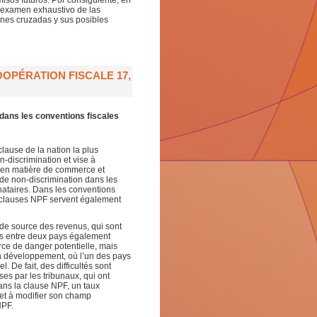
sos futuros. Por consiguiente, en
n examen exhaustivo de las
iones cruzadas y sus posibles
OPÉRATION FISCALE 17,
dans les conventions fiscales
lause de la nation la plus
n-discrimination et vise à
s en matière de commerce et
t de non-discrimination dans les
ignataires. Dans les conventions
 clauses NPF servent également
 de source des revenus, qui sont
es entre deux pays également
ce de danger potentielle, mais
n développement, où l’un des pays
l. De fait, des difficultés sont
es par les tribunaux, qui ont
ans la clause NPF, un taux
 et à modifier son champ
NPF.