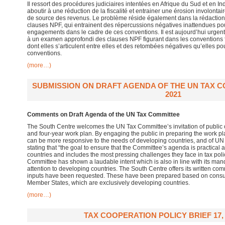
Il ressort des procédures judiciaires intentées en Afrique du Sud et en 
aboutir à une réduction de la fiscalité et entrainer une érosion involonta
de source des revenus. Le problème réside également dans la rédaction
clauses NPF, qui entrainent des répercussions négatives inattendues pou
engagements dans le cadre de ces conventions. Il est aujourd’hui urgen
à un examen approfondi des clauses NPF figurant dans les conventions f
dont elles s’articulent entre elles et des retombées négatives qu’elles po
conventions.
(more…)
SUBMISSION ON DRAFT AGENDA OF THE UN TAX 
2021
Comments on Draft Agenda of the UN Tax Committee
The South Centre welcomes the UN Tax Committee’s invitation of public 
and four-year work plan. By engaging the public in preparing the work p
can be more responsive to the needs of developing countries, and of U
stating that “the goal to ensure that the Committee’s agenda is practical 
countries and includes the most pressing challenges they face in tax poli
Committee has shown a laudable intent which is also in line with its mand
attention to developing countries. The South Centre offers its written co
inputs have been requested. These have been prepared based on consult
Member States, which are exclusively developing countries.
(more…)
TAX COOPERATION POLICY BRIEF 17, 