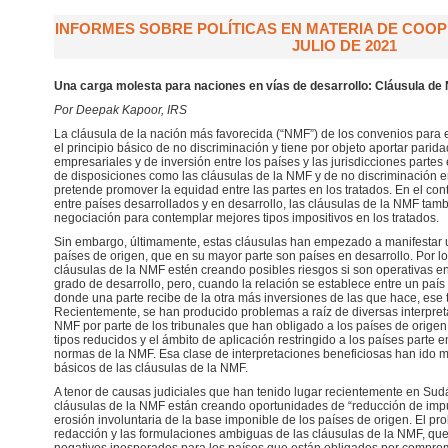
INFORMES SOBRE POLÍTICAS EN MATERIA DE COOPE
JULIO DE 2021
Una carga molesta para naciones en vías de desarrollo: Cláusula de
Por Deepak Kapoor, IRS
La cláusula de la nación más favorecida (“NMF”) de los convenios para e
el principio básico de no discriminación y tiene por objeto aportar parid
empresariales y de inversión entre los países y las jurisdicciones partes
de disposiciones como las cláusulas de la NMF y de no discriminación en
pretende promover la equidad entre las partes en los tratados. En el cont
entre países desarrollados y en desarrollo, las cláusulas de la NMF ta
negociación para contemplar mejores tipos impositivos en los tratados.
Sin embargo, últimamente, estas cláusulas han empezado a manifestar u
países de origen, que en su mayor parte son países en desarrollo. Por l
cláusulas de la NMF estén creando posibles riesgos si son operativas e
grado de desarrollo, pero, cuando la relación se establece entre un país 
donde una parte recibe de la otra más inversiones de las que hace, ese t
Recientemente, se han producido problemas a raíz de diversas interpret
NMF por parte de los tribunales que han obligado a los países de origen 
tipos reducidos y el ámbito de aplicación restringido a los países parte en
normas de la NMF. Esa clase de interpretaciones beneficiosas han ido más
básicos de las cláusulas de la NMF.
A tenor de causas judiciales que han tenido lugar recientemente en Sudáf
cláusulas de la NMF están creando oportunidades de “reducción de imp
erosión involuntaria de la base imponible de los países de origen. El pr
redacción y las formulaciones ambiguas de las cláusulas de la NMF, qu