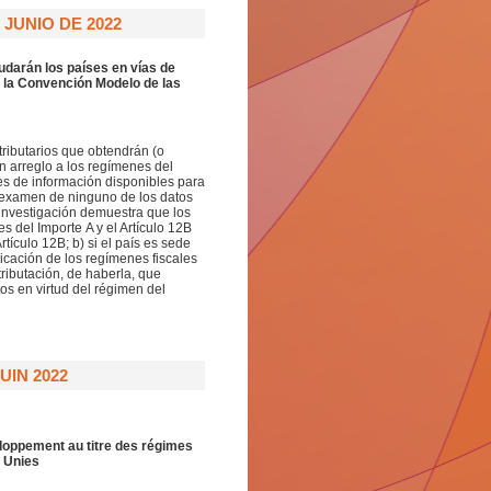
JUNIO DE 2022
udarán los países en vías de
e la Convención Modelo de las
tributarios que obtendrán (o
n arreglo a los regímenes del
tes de información disponibles para
l examen de ninguno de los datos
 investigación demuestra que los
s del Importe A y el Artículo 12B
ículo 12B; b) si el país es sede
cación de los regímenes fiscales
 tributación, de haberla, que
os en virtud del régimen del
UIN 2022
loppement au titre des régimes
s Unies