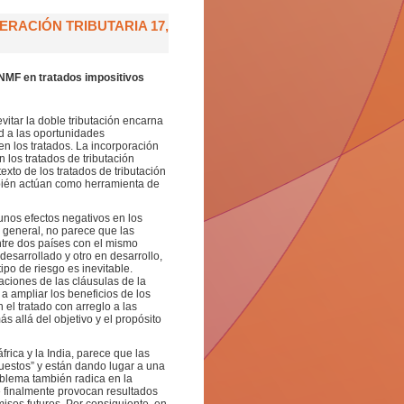
RACIÓN TRIBUTARIA 17,
 NMF en tratados impositivos
vitar la doble tributación encarna
ad a las oportunidades
 en los tratados. La incorporación
 los tratados de tributación
exto de los tratados de tributación
mbién actúan como herramienta de
nos efectos negativos en los
o general, no parece que las
ntre dos países con el mismo
desarrollado y otro en desarrollo,
ipo de riesgo es inevitable.
aciones de las cláusulas de la
a ampliar los beneficios de los
 el tratado con arreglo a las
 allá del objetivo y el propósito
rica y la India, parece que las
uestos” y están dando lugar a una
oblema también radica en la
e finalmente provocan resultados