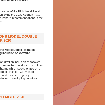
sia-Pacific Countries
retariat of the High Level Panel
r Achieving the 2030 Agenda (FACTI
 the Panel’s recommendations in the
rt.
IONS MODEL DOUBLE
R 2020
ons Model Double Taxation
 Inclusion of software
on draft on inclusion of software
tant issue that developing countries
change which seeks to insert the
 Double Taxation Convention
 adds special urgency to
ade from developing countries
PTEMBER 2020