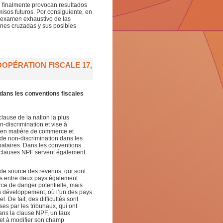
e finalmente provocan resultados
sos futuros. Por consiguiente, en
n examen exhaustivo de las
iones cruzadas y sus posibles
OPÉRATION FISCALE 17,
dans les conventions fiscales
lause de la nation la plus
n-discrimination et vise à
s en matière de commerce et
t de non-discrimination dans les
ignataires. Dans les conventions
 clauses NPF servent également
 de source des revenus, qui sont
es entre deux pays également
ce de danger potentielle, mais
n développement, où l’un des pays
l. De fait, des difficultés sont
es par les tribunaux, qui ont
ans la clause NPF, un taux
 et à modifier son champ