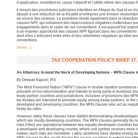
d’application, remettant en cause l’objectif et l’utilité même des clauses 
Il ressort des procédures judiciaires intentées en Afrique du Sud et en 
aboutir à une réduction de la fiscalité et entrainer une érosion involonta
de source des revenus. Le problème réside également dans la rédaction
clauses NPF, qui entrainent des répercussions négatives inattendues pou
engagements dans le cadre de ces conventions. Il est aujourd’hui urgen
à un examen approfondi des clauses NPF figurant dans les conventions f
dont elles s’articulent entre elles et des retombées négatives qu’elles po
conventions.
(more…)
TAX COOPERATION POLICY BRIEF 17, 
An Albatross Around the Neck
of
Developing Nations – MFN Clause in
By Deepak Kapoor, IRS
The Most Favoured Nation (“MFN”) clause in double taxation avoidance 
principle of non-discrimination and intends to bring parity in business 
treaty partner countries and jurisdictions. Inclusion of provisions like M
tax treaties are intended to promote equity among treaty partners. In the 
developed and developing countries, the MFN clauses also act as negotiat
treaty tax rates.
However, lately these clauses have started demonstrating disadvantageous
which are mostly developing countries. The MFN clauses generally do not
risks if they are operational between two equally developed countries bu
a developed and developing country, where one partner receives more inv
makes, such risks are inevitable. Lately, problems have started arising due
MFN clauses by the courts forcing the source countries to extend benefits