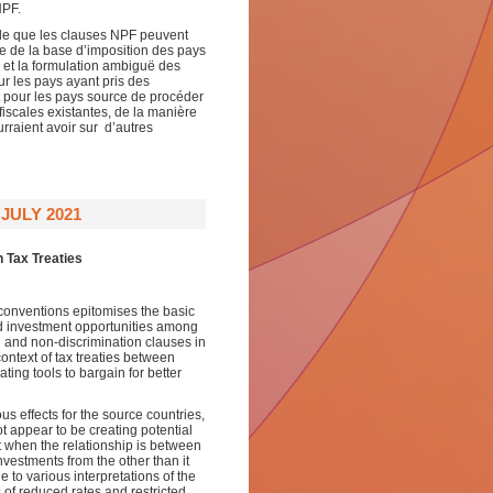
NPF.
Inde que les clauses NPF peuvent
ire de la base d’imposition des pays
 et la formulation ambiguë des
r les pays ayant pris des
t pour les pays source de procéder
iscales existantes, de la manière
urraient avoir sur d’autres
JULY 2021
 Tax Treaties
conventions epitomises the basic
and investment opportunities among
FN and non-discrimination clauses in
context of tax treaties between
ing tools to bargain for better
 effects for the source countries,
 appear to be creating potential
t when the relationship is between
estments from the other than it
 to various interpretations of the
 of reduced rates and restricted