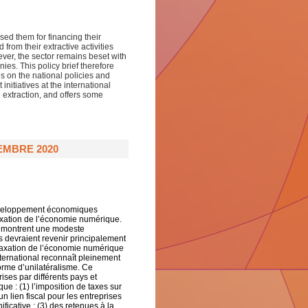
ised them for financing their
rom their extractive activities
ever, the sector remains beset with
ies. This policy brief therefore
ces on the national policies and
initiatives at the international
 extraction, and offers some
EMBRE 2020
développement économiques
xation de l’économie numérique.
s montrent une modeste
es devraient revenir principalement
taxation de l’économie numérique
ternational reconnaît pleinement
orme d’unilatéralisme. Ce
ises par différents pays et
e : (1) l’imposition de taxes sur
un lien fiscal pour les entreprises
icative ; (3) des retenues à la