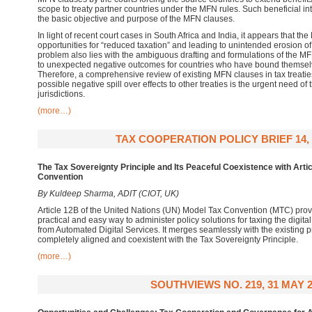
scope to treaty partner countries under the MFN rules. Such beneficial 
the basic objective and purpose of the MFN clauses.
In light of recent court cases in South Africa and India, it appears that t
opportunities for “reduced taxation” and leading to unintended erosion of
problem also lies with the ambiguous drafting and formulations of the M
to unexpected negative outcomes for countries who have bound themselv
Therefore, a comprehensive review of existing MFN clauses in tax treatie
possible negative spill over effects to other treaties is the urgent need of
jurisdictions.
(more…)
TAX COOPERATION POLICY BRIEF 14, 
The Tax Sovereignty Principle and Its Peaceful Coexistence with Arti
Convention
By Kuldeep Sharma, ADIT (CIOT, UK)
Article 12B of the United Nations (UN) Model Tax Convention (MTC) prov
practical and easy way to administer policy solutions for taxing the digit
from Automated Digital Services. It merges seamlessly with the existing p
completely aligned and coexistent with the Tax Sovereignty Principle.
(more…)
SOUTHVIEWS NO. 219, 31 MAY 