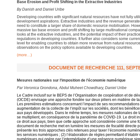
Base Erosion and Profit Shifting in
the Extractive Industries
By Danish and Daniel Uribe
Developing countries with significant natural resources have not fully util
development aspirations. Extractive industries and the revenue generated f
need to constitute a larger share of domestic resource mobilisation. How
massive tax base erosion and profit shifting by large multinational compan
looks at the extractive industries, and the potential impact of their practi
regulations in developing countries. It further also considers some current 
level for enabling countries to obtain more revenue from natural resource
observations on the policy options available to developing countries.
(more…)
DOCUMENT DE RECHERCHE 111, SEPT
Mesures nationales sur l’imposition de l’économie numérique
Par
Veronica Grondona, Abdul Muheet Chowdhary, Daniel Uribe
Le Cadre inclusif sur le BEPS de l’Organisation de coopération et de 
(OCDE) envisage une approche fondée sur deux piliers en matière de ta
Les premières estimations concernant l’impact de ses recommandation
augmentation de la collecte de l’impôt sur les sociétés, dont les bénéfic
aux pays développés. Dans le même temps, les mesures nationales de 
se multiplient, en conséquence de la pandémie de COVID-19. Le droit in
ce droit aux pays, bien que cette approche soit considérée comme une f
document de recherche met en lumière les mesures de fiscalité directe pr
présente les trois approches clés retenues pour taxer l’économie numériqu
les services numériques ; (2) l’élaboration de règles permettant d’établir 
numériques qui opère par l’intermédiaire d’une présence numérique signif