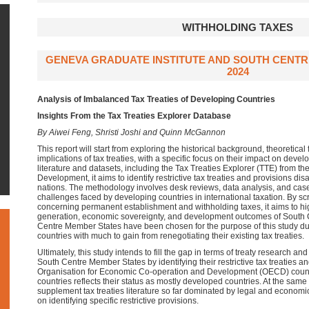
WITHHOLDING TAXES
GENEVA GRADUATE INSTITUTE AND SOUTH CENTR
2024
Analysis of Imbalanced Tax Treaties of Developing Countries
Insights From the Tax Treaties Explorer Database
By Aiwei Feng, Shristi Joshi and Quinn McGannon
This report will start from exploring the historical background, theoretica
implications of tax treaties, with a specific focus on their impact on devel
literature and datasets, including the Tax Treaties Explorer (TTE) from th
Development, it aims to identify restrictive tax treaties and provisions d
nations. The methodology involves desk reviews, data analysis, and case s
challenges faced by developing countries in international taxation. By scr
concerning permanent establishment and withholding taxes, it aims to hig
generation, economic sovereignty, and development outcomes of South
Centre Member States have been chosen for the purpose of this study due
countries with much to gain from renegotiating their existing tax treaties.
Ultimately, this study intends to fill the gap in terms of treaty research an
South Centre Member States by identifying their restrictive tax treaties an
Organisation for Economic Co-operation and Development (OECD) count
countries reflects their status as mostly developed countries. At the same 
supplement tax treaties literature so far dominated by legal and economic
on identifying specific restrictive provisions.