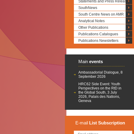
Statements and Press Releases
SouthNews
South Centre News on AMR
Analytical Notes
Other Publications
Publications Catalogues
Publications Newsletters
Main
events
Ambassadorial Dialogue, 8
September 2026
HRC62 Side Event: Youth
Perspectives on the RtD in
the Global South, 3 July
2026, Palais des Nations,
Geneva
E-mail
List
Subscription