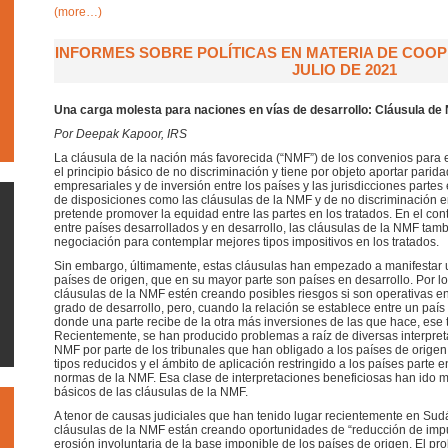
(more…)
INFORMES SOBRE POLÍTICAS EN MATERIA DE COOPE
JULIO DE 2021
Una carga molesta para naciones en vías de desarrollo: Cláusula de
Por Deepak Kapoor, IRS
La cláusula de la nación más favorecida (“NMF”) de los convenios para e
el principio básico de no discriminación y tiene por objeto aportar parid
empresariales y de inversión entre los países y las jurisdicciones partes
de disposiciones como las cláusulas de la NMF y de no discriminación en
pretende promover la equidad entre las partes en los tratados. En el cont
entre países desarrollados y en desarrollo, las cláusulas de la NMF ta
negociación para contemplar mejores tipos impositivos en los tratados.
Sin embargo, últimamente, estas cláusulas han empezado a manifestar u
países de origen, que en su mayor parte son países en desarrollo. Por l
cláusulas de la NMF estén creando posibles riesgos si son operativas e
grado de desarrollo, pero, cuando la relación se establece entre un país 
donde una parte recibe de la otra más inversiones de las que hace, ese t
Recientemente, se han producido problemas a raíz de diversas interpret
NMF por parte de los tribunales que han obligado a los países de origen 
tipos reducidos y el ámbito de aplicación restringido a los países parte en
normas de la NMF. Esa clase de interpretaciones beneficiosas han ido más
básicos de las cláusulas de la NMF.
A tenor de causas judiciales que han tenido lugar recientemente en Sudáf
cláusulas de la NMF están creando oportunidades de “reducción de imp
erosión involuntaria de la base imponible de los países de origen. El pr