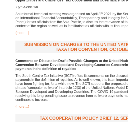
Opportunities and Challenges:
Tax Cooperation and Governance for A
By Sakshi Rai
th
An informal technical meeting was organised on April 8
2021 by the Sec
on International Financial Accountability, Transparency and Integrity fo
Panel) for tax officials from the Asia-Pacific, to discuss the relevance of
context of the region as well as to familiarise tax officials with its final repo
(more…)
SUBMISSION ON CHANGES TO THE UNITED NAT
TAXATION CONVENTION, OCTOBE
Comments on Discussion Draft: Possible Changes to the United Nati
Convention Between Developed and Developing Countries Concerning
payments in the definition of royalties
The South Centre Tax Initiative (SCTI) offers its comments on the discussi
payments in the definition of royalties. As is well known, this is an impor
have been fighting for, for a while now. The SCTI supports the proposed 
phrase “computer software” in article 12(3) of the United Nations Model
Between Developed and Developing Countries. The COVID-19 pandemic
resolving this long-pending issue as revenue from software payments m
continues to increase.
(more…)
TAX COOPERATION POLICY BRIEF 12, SE