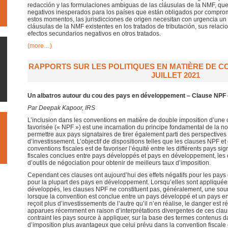
redacción y las formulaciones ambiguas de las cláusulas de la NMF, qu
negativos inesperados para los países que están obligados por compromi
estos momentos, las jurisdicciones de origen necesitan con urgencia u
cláusulas de la NMF existentes en los tratados de tributación, sus relac
efectos secundarios negativos en otros tratados.
(more…)
RAPPORTS SUR LES POLITIQUES EN MATIÈRE DE CO
JUILLET 2021
Un albatros autour du cou des pays en développement – Clause NPF 
Par Deepak Kapoor, IRS
L’inclusion dans les conventions en matière de double imposition d’une c
favorisée (« NPF ») est une incarnation du principe fondamental de la no
permettre aux pays signataires de tirer également parti des perspective
d’investissement. L’objectif de dispositions telles que les clauses NPF e
conventions fiscales est de favoriser l’équité entre les différents pays s
fiscales conclues entre pays développés et pays en développement, les
d’outils de négociation pour obtenir de meilleurs taux d’imposition.
Cependant ces clauses ont aujourd’hui des effets négatifs pour les pays
pour la plupart des pays en développement. Lorsqu’elles sont appliqué
développés, les clauses NPF ne constituent pas, généralement, une sour
lorsque la convention est conclue entre un pays développé et un pays e
reçoit plus d’investissements de l’autre qu’il n’en réalise, le danger est rée
apparues récemment en raison d’interprétations divergentes de ces claus
contraint les pays source à appliquer, sur la base des termes contenus d
d’imposition plus avantageux que celui prévu dans la convention fiscale