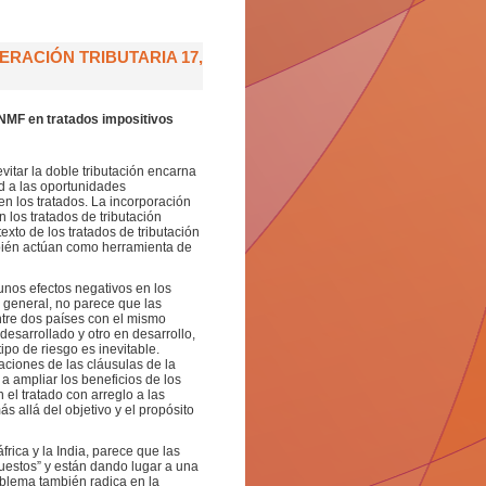
RACIÓN TRIBUTARIA 17,
 NMF en tratados impositivos
vitar la doble tributación encarna
ad a las oportunidades
 en los tratados. La incorporación
 los tratados de tributación
exto de los tratados de tributación
mbién actúan como herramienta de
nos efectos negativos en los
o general, no parece que las
ntre dos países con el mismo
desarrollado y otro en desarrollo,
ipo de riesgo es inevitable.
aciones de las cláusulas de la
a ampliar los beneficios de los
 el tratado con arreglo a las
 allá del objetivo y el propósito
rica y la India, parece que las
uestos” y están dando lugar a una
oblema también radica en la