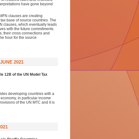
interpretations have gone beyond
he MFN clauses are creating
 tax base of source countries. The
FN clauses, which eventually leads
es with the future commitments.
s, their cross connections and
 the hour for the source
JUNE 2021
cle 12B of the UN Model Tax
ides developing countries with a
al economy, in particular income
rovisions of the UN MTC and it is
2021