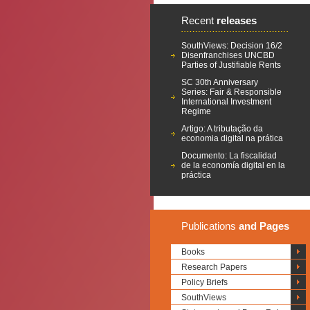
Recent
releases
SouthViews: Decision 16/2
Disenfranchises UNCBD
Parties of Justifiable Rents
SC 30th Anniversary
Series: Fair & Responsible
International Investment
Regime
Artigo: A tributação da
economia digital na prática
Documento: La fiscalidad
de la economía digital en la
práctica
Publications
and Pages
Books
Research Papers
Policy Briefs
SouthViews