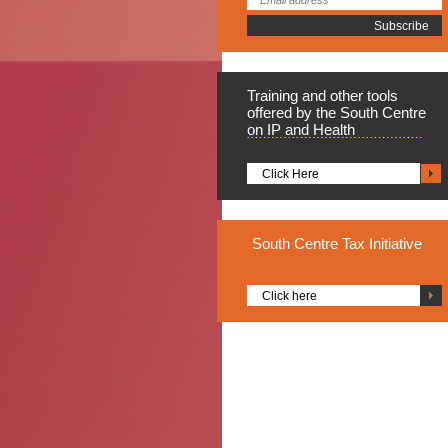
Training
and other tools
offered by the South Centre
on IP and Health
Click Here
South
Centre Tax Initiative
Click here