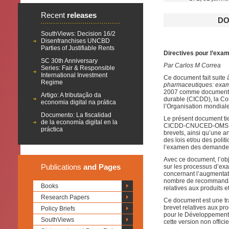
Recent
releases
DO
SouthViews: Decision 16/2
Disenfranchises UNCBD
Parties of Justifiable Rents
Directives pour l’exa
SC 30th Anniversary
Par Carlos M Correa
Series: Fair & Responsible
International Investment
Ce document fait suite
Regime
pharmaceutiques: exame
2007 comme document de
Artigo: A tributação da
durable (CICDD), la C
economia digital na prática
l’Organisation mondial
Documento: La fiscalidad
Le présent document ti
de la economía digital en la
CICDD-CNUCED-OMS en 
práctica
brevets, ainsi qu’une a
des lois et/ou des poli
l’examen des demandes
Avec ce document, l’obje
Publications
and Pages
sur les processus d’ex
concernant l’augmentati
nombre de recommandat
Books
relatives aux produits
Research Papers
Ce document est une tr
brevet relatives aux p
Policy Briefs
pour le Développement 
SouthViews
cette version non offici