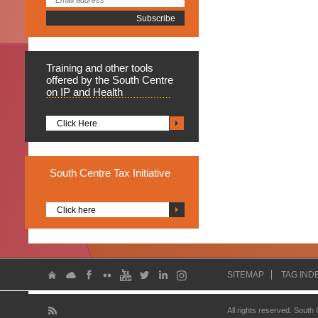
Training
and other tools
offered by the South Centre
on IP and Health
Click Here
South
Centre Tax Initiative
Click here
SITEMAP
TAG IND
All rights reserved. South