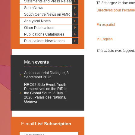
Statements and Press Releases
Téléchargez le docume
SouthNews
Directives pour l’exam
South Centre News on AMR
Analytical Notes
En español
Other Publications
Publications Catalogues
In English
Publications Newsletters
This article was tagged
Main
events
Ambassadorial Dialogue, 8
September 2026
HRC62 Side Event: Youth
Perspectives on the RtD in
the Global South, 3 July
2026, Palais des Nations,
Geneva
E-mail
List
Subscription