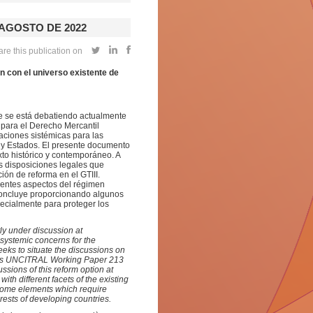
 AGOSTO DE 2022
re this publication on
n con el universo existente de
e se está debatiendo actualmente
 para el Derecho Mercantil
ciones sistémicas para las
s y Estados. El presente documento
xto histórico y contemporáneo. A
 disposiciones legales que
ión de reforma en el GTIII.
rentes aspectos del régimen
 concluye proporcionando algunos
ecialmente para proteger los
ly under discussion at
systemic concerns for the
seeks to situate the discussions on
iders UNCITRAL Working Paper 213
ssions of this reform option at
ith different facets of the existing
 some elements which require
erests of developing countries.