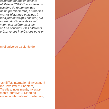
s internationaux en matière
il III de la CNUDCI a soulevé un
u système de règlement des
ans un premier temps, à situer les
extes historique et actuel. Il
ns juridiques qu’il contient, qui
au sein du Groupe de travail.
lement des différends et les
 Il se conclut sur les différents
réserver les intérêts des pays en
n el universo existente de
ies (BITs)
,
International Investment
tion
,
Investment Chapters
,
 Treaties
,
Investments
,
Investor-
stment Court (MIC)
,
Standing
sion on International Trade Law
,