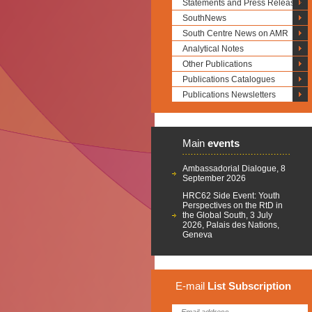
Statements and Press Releases
SouthNews
South Centre News on AMR
Analytical Notes
Other Publications
Publications Catalogues
Publications Newsletters
Main
events
Ambassadorial Dialogue, 8
September 2026
HRC62 Side Event: Youth
Perspectives on the RtD in
the Global South, 3 July
2026, Palais des Nations,
Geneva
E-mail
List
Subscription