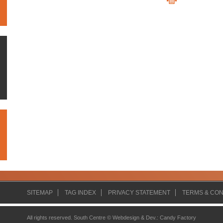
SITEMAP
TAG INDEX
PRIVACY STATEMENT
TERMS & CON
All rights reserved. South Centre ©
Webdesign & Dev.
:
Candy Factory