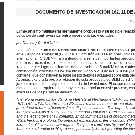
DOCUMENTO DE INVESTIGACIÓN 162, 11 DE
Sha
El mecanismo multilateral permanente propuesto y su posible relació
solución de controversias entre inversionistas y estados
por Danish y Daniel Uribe
La opción de reforma del Mecanismo Multilateral Permanente (SMM) qu
en el Grupo de Trabajo III (GTIII) de la Comisión de las Naciones Unidas
Internacional (CNUDMI) ha planteado una serie de importantes preocupa
reformas procesales de la solución de controversias entre inversionista
trata en primer lugar de situar los debates sobre la SaaaMM en su conte
continuación, examina el Documento de Trabajo 213 de la CNUDMI y las
contiene, que constituyen la base de los debates actuales sobre esta opc
Además, explora la posible relación de esta propuesta de SMM con dife
jurídico internacional vigente en materia de inversiones. El documento
elementos que requieren una mayor consideración en este proceso, esp
intereses de los países en desarrollo.
The reform option on the Standing Multilateral Mechanism (SMM) current
UNCITRAL’s Working Group III (WGIII) has raised a number of important, 
procedural reforms of investor-State dispute settlement. This paper first 
the SMM within its historical and contemporary contexts. Then it cons
and the legal provisions it contains, which form the basis of ongoing discu
WGIII. Further, it explores the potential relationship of this proposed SMM w
international investment law regime. The paper concludes by providing
further consideration in this process, particularly for safeguarding the int