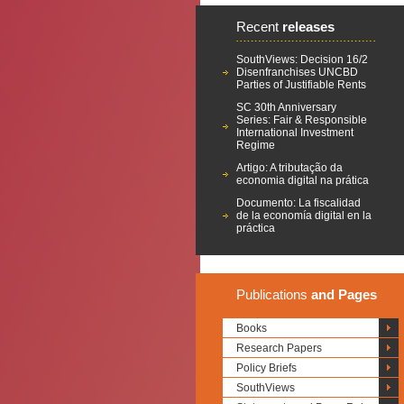
Recent
releases
SouthViews: Decision 16/2
Disenfranchises UNCBD
Parties of Justifiable Rents
SC 30th Anniversary
Series: Fair & Responsible
International Investment
Regime
Artigo: A tributação da
economia digital na prática
Documento: La fiscalidad
de la economía digital en la
práctica
Publications
and Pages
Books
Research Papers
Policy Briefs
SouthViews