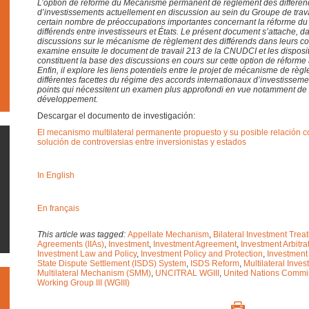
L’option de réforme du Mécanisme permanent de règlement des différend
d’investissements actuellement en discussion au sein du Groupe de trava
certain nombre de préoccupations importantes concernant la réforme d
différends entre investisseurs et États. Le présent document s’attache, d
discussions sur le mécanisme de règlement des différends dans leurs cont
examine ensuite le document de travail 213 de la CNUDCI et les dispositio
constituent la base des discussions en cours sur cette option de réforme 
Enfin, il explore les liens potentiels entre le projet de mécanisme de règ
différentes facettes du régime des accords internationaux d’investissement.
points qui nécessitent un examen plus approfondi en vue notamment de p
développement.
Descargar el documento de investigación:
El mecanismo multilateral permanente propuesto y su posible relación co
solución de controversias entre inversionistas y estados
In English
En français
This article was tagged:
Appellate Mechanism
,
Bilateral Investment Treat
Agreements (IIAs)
,
Investment
,
Investment Agreement
,
Investment Arbitra
Investment Law and Policy
,
Investment Policy and Protection
,
Investment
State Dispute Settlement (ISDS) System
,
ISDS Reform
,
Multilateral Inve
Multilateral Mechanism (SMM)
,
UNCITRAL WGIII
,
United Nations Commis
Working Group III (WGIII)