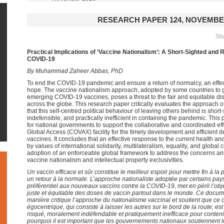
RESEARCH PAPER 124, NOVEMBE
Sha
Practical Implications of ‘Vaccine Nationalism’: A Short-Sighted and
COVID-19
By Muhammad Zaheer Abbas, PhD
To end the COVID-19 pandemic and ensure a return of normalcy, an effect
hope. The vaccine nationalism approach, adopted by some countries to g
emerging COVID-19 vaccines, poses a threat to the fair and equitable dist
across the globe. This research paper critically evaluates the approach 
that this self-centred political behaviour of leaving others behind is short-
indefensible, and practically inefficient in containing the pandemic. This 
for national governments to support the collaborative and coordinated ef
Global Access (COVAX) facility for the timely development and efficient d
vaccines. It concludes that an effective response to the current health a
by values of international solidarity, multilateralism, equality, and global 
adoption of an enforceable global framework to address the concerns ari
vaccine nationalism and intellectual property exclusivities.
Un vaccin efficace et sûr constitue le meilleur espoir pour mettre fin à 
un retour à la normale. L’approche nationaliste adoptée par certains pays
préférentiel aux nouveaux vaccins contre la COVID-19, met en péril l’objec
juste et équitable des doses de vaccin partout dans le monde. Ce docu
manière critique l’approche du nationalisme vaccinal et soutient que ce
égocentrique, qui consiste à laisser les autres sur le bord de la route, es
risqué, moralement indéfendable et pratiquement inefficace pour conteni
pourquoi il est important que les gouvernements nationaux soutiennent le