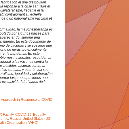
abrication et une distribution
la réponse à la crise sanitaire et
tilatéralisme, l’égalité et la
tif contraignant à l’échelle
ence d’un nationalisme vaccinal et
normalidad, la mayor esperanza es
doptado por algunos países para
 apareciendo, supone una
r el mundo. En este documento de
ismo de vacunas y se sostiene que
corto de miras, potencialmente
ener la pandemia. En este
obiernos nacionales respalden la
undial a las vacunas contra la
las posibles vacunas contra la
risis sanitaria y económica sea
ateralismo, igualdad y colaboración
bordar las preocupaciones que
 exclusividad derivados de la
sky Approach in Response to COVID-
 Facility
,
COVID-19
,
Equality
,
demic
,
Russia
,
United States (US)
,
alth Organization (WHO)