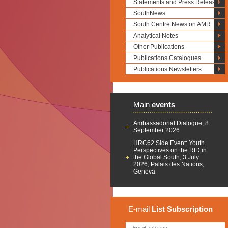
Statements and Press Releases
SouthNews
South Centre News on AMR
Analytical Notes
Other Publications
Publications Catalogues
Publications Newsletters
Main
events
Ambassadorial Dialogue, 8
September 2026
HRC62 Side Event: Youth
Perspectives on the RtD in
the Global South, 3 July
2026, Palais des Nations,
Geneva
E-mail
List
Subscription