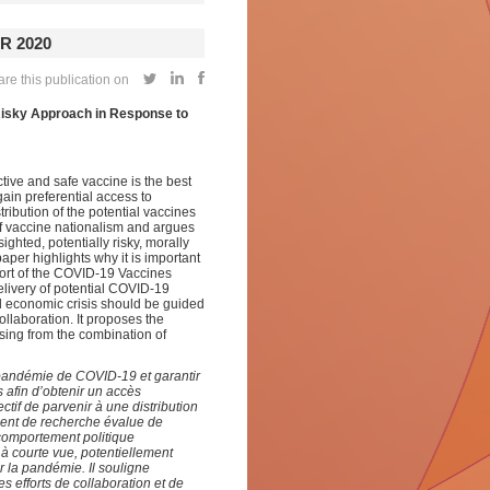
R 2020
re this publication on
 Risky Approach in Response to
ive and safe vaccine is the best
ain preferential access to
ribution of the potential vaccines
of vaccine nationalism and argues
sighted, potentially risky, morally
paper highlights why it is important
fort of the COVID-19 Vaccines
elivery of potential COVID-19
nd economic crisis should be guided
collaboration. It proposes the
sing from the combination of
la pandémie de COVID-19 et garantir
 afin d’obtenir un accès
tif de parvenir à une distribution
ment de recherche évalue de
 comportement politique
t à courte vue, potentiellement
r la pandémie. Il souligne
s efforts de collaboration et de