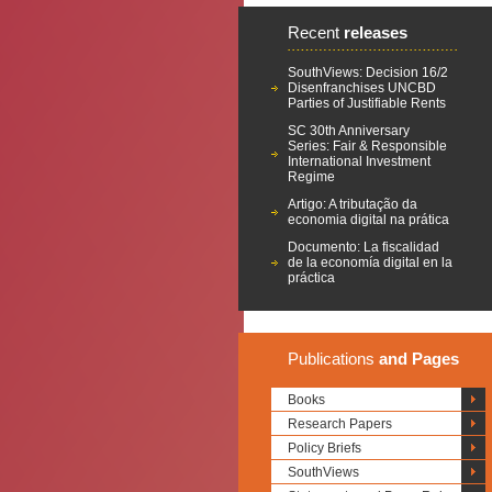
Recent
releases
SouthViews: Decision 16/2
Disenfranchises UNCBD
Parties of Justifiable Rents
SC 30th Anniversary
Series: Fair & Responsible
International Investment
Regime
Artigo: A tributação da
economia digital na prática
Documento: La fiscalidad
de la economía digital en la
práctica
Publications
and Pages
Books
Research Papers
Policy Briefs
SouthViews