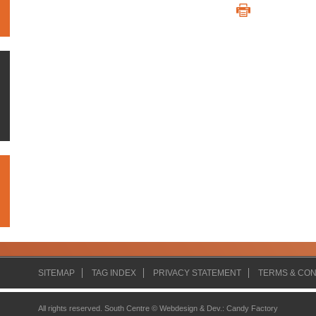
SITEMAP
TAG INDEX
PRIVACY STATEMENT
TERMS & CON
All rights reserved. South Centre ©
Webdesign & Dev.
:
Candy Factory