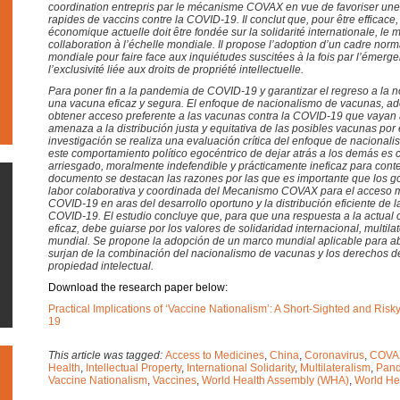
coordination entrepris par le mécanisme COVAX en vue de favoriser une f
rapides de vaccins contre la COVID-19. Il conclut que, pour être efficace, 
économique actuelle doit être fondée sur la solidarité internationale, le mul
collaboration à l’échelle mondiale. Il propose l’adoption d’un cadre norma
mondiale pour faire face aux inquiétudes suscitées à la fois par l’émerg
l’exclusivité liée aux droits de propriété intellectuelle.
Para poner fin a la pandemia de COVID-19 y garantizar el regreso a la 
una vacuna eficaz y segura. El enfoque de nacionalismo de vacunas, a
obtener acceso preferente a las vacunas contra la COVID-19 que vayan
amenaza a la distribución justa y equitativa de las posibles vacunas po
investigación se realiza una evaluación crítica del enfoque de nacional
este comportamiento político egocéntrico de dejar atrás a los demás es 
arriesgado, moralmente indefendible y prácticamente ineficaz para cont
documento se destacan las razones por las que es importante que los g
labor colaborativa y coordinada del Mecanismo COVAX para el acceso m
COVID-19 en aras del desarrollo oportuno y la distribución eficiente de 
COVID-19. El estudio concluye que, para que una respuesta a la actual c
eficaz, debe guiarse por los valores de solidaridad internacional, multil
mundial. Se propone la adopción de un marco mundial aplicable para a
surjan de la combinación del nacionalismo de vacunas y los derechos de
propiedad intelectual.
Download the research paper below:
Practical Implications of ‘Vaccine Nationalism’: A Short-Sighted and Ri
19
This article was tagged:
Access to Medicines
,
China
,
Coronavirus
,
COVAX
Health
,
Intellectual Property
,
International Solidarity
,
Multilateralism
,
Pan
Vaccine Nationalism
,
Vaccines
,
World Health Assembly (WHA)
,
World He