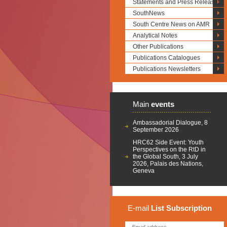
Statements and Press Releases
SouthNews
South Centre News on AMR
Analytical Notes
Other Publications
Publications Catalogues
Publications Newsletters
Main
events
Ambassadorial Dialogue, 8
September 2026
HRC62 Side Event: Youth
Perspectives on the RtD in
the Global South, 3 July
2026, Palais des Nations,
Geneva
E-mail
List
Subscription