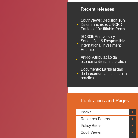
Recent
releases
SouthViews: Decision 16/2
Disenfranchises UNCBD
Parties of Justifiable Rents
SC 30th Anniversary
Series: Fair & Responsible
International Investment
Regime
Artigo: A tributação da
economia digital na prática
Documento: La fiscalidad
de la economía digital en la
práctica
Publications
and Pages
Books
Research Papers
Policy Briefs
SouthViews