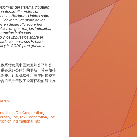
eformas del sistema tributario
 en desarrollo. Entre sus
 de las Naciones Unidas sobre
e Convenio Tributario de las
s en desarrollo sobre los
icios en general, las industrias
erencias indirectas
to y los impuestos sobre el
caudación para sus Estados
as y la OCDE para gravar la
该体系对发展中国家更加公平和公
国税务示范公约》的更新，旨在加强
保险费、计算机软件、离岸间接资本
经合组织关于数字经济征税的解决方
System
ernational Tax Cooperation
,
ersary
,
Tax
,
Tax Cooperation
,
Tax
on on International Tax