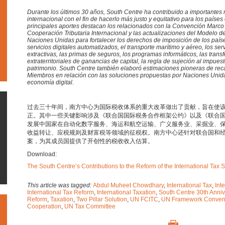
Durante los últimos 30 años, South Centre ha contribuido a importantes r
internacional con el fin de hacerlo más justo y equitativo para los países
principales aportes destacan los relacionados con la Convención Marco
Cooperación Tributaria Internacional y las actualizaciones del Modelo d
Naciones Unidas para fortalecer los derechos de imposición de los paíse
servicios digitales automatizados, el transporte marítimo y aéreo, los serv
extractivas, las primas de seguros, los programas informáticos, las transf
extraterritoriales de ganancias de capital, la regla de sujeción al impues
patrimonio. South Centre también elaboró estimaciones pioneras de re
Miembros en relación con las soluciones propuestas por Naciones Unid
economía digital.
过去三十年间，南方中心为国际税收体系的重大改革做出了贡献，旨在使
正。其中一些关键影响涉及《联合国国际税务合作框架公约》以及《联合
发展中国家在自动化数字服务、海运和航空运输、广义服务业、采掘业、
收益转让、应税规则及财富税等领域的征税权。南方中心还针对联合国和
案，为其成员国提供了开创性的税收收入估算。
Download:
The South Centre’s Contributions to the Reform of the International Tax 
This article was tagged:
Abdul Muheet Chowdhary
,
International Tax
,
Int
International Tax Reform
,
International Taxation
,
South Centre 30th Anniv
Reform
,
Taxation
,
Two Pillar Solution
,
UN FCITC
,
UN Framework Conventi
Cooperation
,
UN Tax Committee