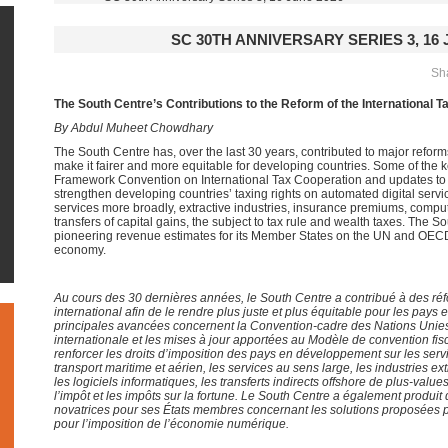
SC 30TH ANNIVERSARY SERIES 3, 16 
Sha
The South Centre’s Contributions to the Reform of the International 
By Abdul Muheet Chowdhary
The South Centre has, over the last 30 years, contributed to major reforms
make it fairer and more equitable for developing countries. Some of the k
Framework Convention on International Tax Cooperation and updates to
strengthen developing countries’ taxing rights on automated digital servic
services more broadly, extractive industries, insurance premiums, compute
transfers of capital gains, the subject to tax rule and wealth taxes. The 
pioneering revenue estimates for its Member States on the UN and OECD s
economy.
Au cours des 30 dernières années, le South Centre a contribué à des ré
international afin de le rendre plus juste et plus équitable pour les pay
principales avancées concernent la Convention-cadre des Nations Unies 
internationale et les mises à jour apportées au Modèle de convention fis
renforcer les droits d’imposition des pays en développement sur les ser
transport maritime et aérien, les services au sens large, les industries ex
les logiciels informatiques, les transferts indirects offshore de plus-value
l’impôt et les impôts sur la fortune. Le South Centre a également produit
novatrices pour ses États membres concernant les solutions proposées 
pour l’imposition de l’économie numérique.