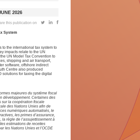
JUNE 2026
re this publication on
Tax System
 to the international tax system to
ey impacts relate to the UN
 the UN Model Tax Convention to
es, shipping and air transport,
r software, offshore indirect
South Centre also produced
olutions for taxing the digital
formes majeures du système fiscal
s en développement. Certaines des
sur la coopération fiscale
cale des Nations Unies afin de
vices numériques automatisés, le
tractives, les primes d’assurance,
s, la règle de l’assujettissement à
 des estimations de recettes
par les Nations Unies et l’OCDE