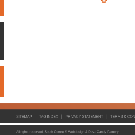
SITEMAP
TAG INDEX
PRIVACY STATEMENT
TERMS & CON
All rights reserved. South Centre ©
Webdesign & Dev.
:
Candy Factory