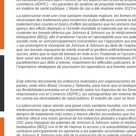
les flexibilités prévues dans l’Accord sur les aspects des droits de proprié
commerce (ADPIC) – les garanties du système de propriété intellectuell
en matière de santé publique. L’étude de cas a été réalisée entre 2023 e
La tuberculose reste une crise sanitaire mondiale majeure, les formes 
nécessitant des traitements plus modernes et plus efficaces comme la bé
traitement plus courtes et moins d’effets secondaires que les anciens tra
aperçu des efforts déployés à l’échelle mondiale et nationale par les orga
contester les brevets détenus par Johnson & Johnson sur le médicament 
bédaquiline (BDQ), afin d’améliorer l’accès et l’abordabilité pour les pat
société civile se sont principalement concentrées sur l’opposition aux b
» qui prolongent le monopole de Johnson & Johnson au-delà de l’expirati
que ces brevets manquent de mérite inventif et gonflent artificiellement 
succès, telles que le rejet de brevets en Inde et en Thaïlande et l’acco
faire valoir ses brevets dans 134 pays à revenu faible et intermédiaire (
parallèlement aux défis à relever, notamment les difficultés judiciaires, 
l’importance stratégique de poursuivre les oppositions aux brevets avant
Este informe documenta los esfuerzos realizados por organizaciones de 
países, entre ellos Brasil, Ucrania y Tailandia, para hacer que la bedaqu
las flexibilidades previstas en el Acuerdo sobre los Aspectos de los Der
relacionados con el Comercio (ADPIC), las salvaguardias del sistema de
en cuenta las necesidades de salud pública.
El estudio de caso se llev
La tuberculosis sigue siendo una grave crisis sanitaria mundial, con form
medicamentos que requieren tratamientos más nuevos y eficaces, como 
tiempos de tratamiento más cortos y menos efectos secundarios que los
informe ofrece una visión general de los esfuerzos globales y específico
OSC para impugnar las patentes de Johnson & Johnson sobre el medicam
bedaquilina (BDQ) con el fin de mejorar el acceso y la asequibilidad pa
centraron principalmente en oponerse a las patentes secundarias «per
de Johnson & Johnson más allá de la expiración de la patente original,