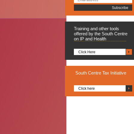
Training
and other tools
offered by the South Centre
on IP and Health
Click Here
South
Centre Tax Initiative
Click here