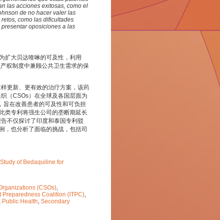
zan las acciones exitosas, como el
ohnson de no hacer valer las
retos, como las dificultades
de presentar oposiciones a las
）为扩大贝达喹啉的可及性，利用
识产权制度中兼顾公共卫生需求的保
这样更新、更有效的治疗方案，该药
织（CSOs）在全球及各国层面为
力，旨在改善患者的可及性和可负担
—此类专利将强生公司的垄断期延长
报告不仅探讨了印度和泰国专利驳
案例，也分析了面临的挑战，包括司
Study of Bedaquiline for
 Organizations (CSOs)
,
t Preparedness Coalition (ITPC)
,
,
Public Health
,
Secondary