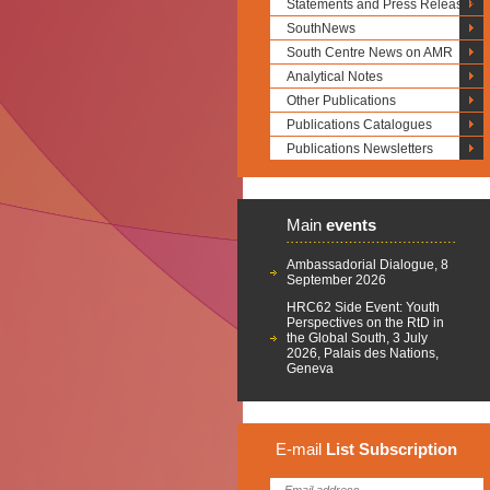
Statements and Press Releases
SouthNews
South Centre News on AMR
Analytical Notes
Other Publications
Publications Catalogues
Publications Newsletters
Main
events
Ambassadorial Dialogue, 8
September 2026
HRC62 Side Event: Youth
Perspectives on the RtD in
the Global South, 3 July
2026, Palais des Nations,
Geneva
E-mail
List
Subscription