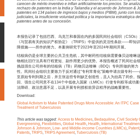
carecen de mérito inventivo e inflan artificialmente los precios. Se anali
rechazo de patentes en la India y Tailandia y el acuerdo de Johnson & J
patentes en 134 países de ingresos bajos y medios (PIBM), junto con los 
judiciales, la insuficiente voluntad política y la importancia estratégica 
patentes antes de su concesión
.
本报告记录了包括巴西、乌克兰和泰国在内的多国民间社会组织（CSOs
《与贸易有关的知识产权协定》（TRIPS）中提供的灵活性条款——即知
障措施——所作的努力。本案例研究于2023年至2024年期间开展。
结核病仍是全球主要的公共卫生危机，其中耐药性结核病需要像贝达喹啉
物相比旧疗法具有疗程更短、副作用更少的优势。本报告概述了民间社会组
挑战强生公司持有的结核病（TB）药物贝达喹啉（BDQ）专利所做的努
性。民间社会组织主要致力于反对通过”专利常青化”策略申请次级专利—
至原始专利到期之后，并主张这些专利缺乏创造性，且人为抬高了药价。
回、强生公司同意不在134个中低收入国家（LMICs）行使专利权等成功
法障碍、政治意愿不足，以及开展专利授权前异议程序的战略重要性。
Download:
Global Activism to Make Patented Drugs More Accessible: An ITPC Case 
Treatment of Tuberculosis
This article was tagged:
Access to Medicines
,
Bedaquiline
,
Civil Society
Evergreening
,
Flexibilities
,
Global Health
,
Health
,
International Treatmen
Johnson & Johnson
,
Low- and Middle-income Countries (LMICs)
,
Patent
Patents
,
TRIPS
,
TRIPS Agreement
,
Tuberculosis (TB)