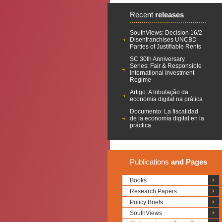
Recent
releases
SouthViews: Decision 16/2
Disenfranchises UNCBD
Parties of Justifiable Rents
SC 30th Anniversary
Series: Fair & Responsible
International Investment
Regime
Artigo: A tributação da
economia digital na prática
Documento: La fiscalidad
de la economía digital en la
práctica
Publications
and Pages
Books
Research Papers
Policy Briefs
SouthViews