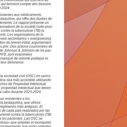
té intellectuelle qui touchent au
e qui tiennent compte des besoins
t 2024.
résistantes aux médicaments
daquiline, qui offre des durées de
itements. Le rapport présente un
nisations de la société civile pour
contre la tuberculose (TB) la
ients. Les organisations de la
revets secondaires « evergreening
on du brevet initial, argumentant
les prix. Des actions couronnées de
rd de Johnson & Johnson de ne pas
PRFI), sont examinées
le manque de volonté politique et
 leur délivrance
.
la sociedad civil (OSC) en varios
ilina sea más accesible utilizando
echos de Propiedad Intelectual
 propiedad intelectual que tienen
ó a cabo durante 2023-2024.
as resistentes a los
la bedaquilina, que ofrece
 regímenes más antiguos. El
s de cada país realizados por las
ento contra la tuberculosis (TB)
ra los pacientes. Las OSC se
petuas» que amplían el monopolio
 argumentando que estas patentes