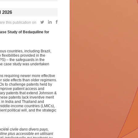
 2026
re this publication on
se Study of Bedaquiline for
ous countries, including Brazil,
lexibilities provided in the
PS) – the safeguards in the
 The case study was undertaken
rms requiring newer more effective
r side effects than older regimens.
SOs to challenge patents held by
improve patient access and
dary patents that extend Johnson &
hese patents lack inventive merit
ns in India and Thailand and
middle-income countries (LMICs),
ent political will, and the strategic
ciété civile dans divers pays,
ine plus accessible en utilisant