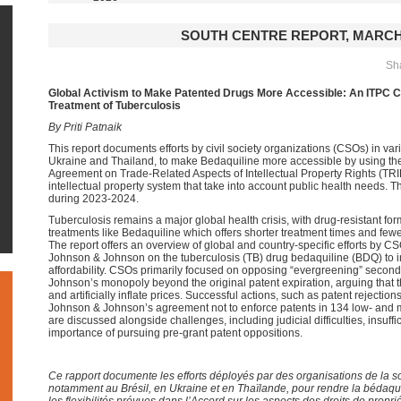
SOUTH CENTRE REPORT, MARCH
Sha
Global Activism to Make Patented Drugs More Accessible: An ITPC Ca
Treatment of Tuberculosis
By Priti Patnaik
This report documents efforts by civil society organizations (CSOs) in vari
Ukraine and Thailand, to make Bedaquiline more accessible by using the f
Agreement on Trade-Related Aspects of Intellectual Property Rights (TRI
intellectual property system that take into account public health needs.
during 2023-2024.
Tuberculosis remains a major global health crisis, with drug-resistant fo
treatments like Bedaquiline which offers shorter treatment times and fewe
The report offers an overview of global and country-specific efforts by C
Johnson & Johnson on the tuberculosis (TB) drug bedaquiline (BDQ) to 
affordability. CSOs primarily focused on opposing “evergreening” secon
Johnson’s monopoly beyond the original patent expiration, arguing that t
and artificially inflate prices. Successful actions, such as patent rejectio
Johnson & Johnson’s agreement not to enforce patents in 134 low- and 
are discussed alongside challenges, including judicial difficulties, insuffici
importance of pursuing pre-grant patent oppositions.
Ce rapport documente les efforts déployés par des organisations de la so
notamment au Brésil, en Ukraine et en Thaïlande, pour rendre la bédaquil