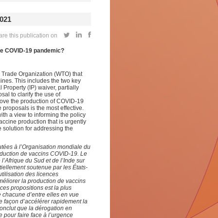
021
re this publication on
 the COVID-19 pandemic?
d Trade Organization (WTO) that
ines. This includes the two key
 Property (IP) waiver, partially
l to clarify the use of
rove the production of COVID-19
 proposals is the most effective.
ith a view to informing the policy
cine production that is urgently
e solution for addressing the
utées à l’Organisation mondiale du
duction de vaccins COVID-19. Le
l’Afrique du Sud et de l’Inde sur
tiellement soutenue par les États-
utilisation des licences
éliorer la production de vaccins
ces propositions est la plus
 de chacune d’entre elles en vue
e façon d’accélérer rapidement la
conclut que la dérogation en
e pour faire face à l’urgence