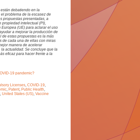
 están debatiendo en la
 el problema de la escasez de
es propuestas presentadas, a
 propiedad intelectual (PI),
n Europea (UE) para aclarar el uso
ayudar a mejorar la producción de
l de estas propuestas es la más
les de cada una de ellas con miras
 mejor manera de acelerar
la actualidad. Se concluye que la
s eficaz para hacer frente a la
e COVID-19 pandemic?
lsory Licenses
,
COVID-19
,
emic
,
Patent
,
Public Health
,
,
United States (US)
,
Vaccine