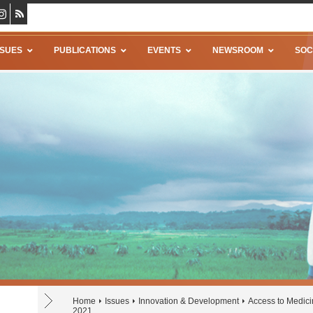
SSUES
PUBLICATIONS
EVENTS
NEWSROOM
SOC
Home
Issues
Innovation & Development
Access to Medic
2021