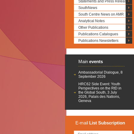
Statements and Press Releases
SouthNews
South Centre News on AMR
Analytical Notes
Other Publications
Publications Catalogues
Publications Newsletters
Main
events
Ambassadorial Dialogue, 8
September 2026
HRC62 Side Event: Youth
Perspectives on the RtD in
the Global South, 3 July
2026, Palais des Nations,
Geneva
E-mail
List
Subscription