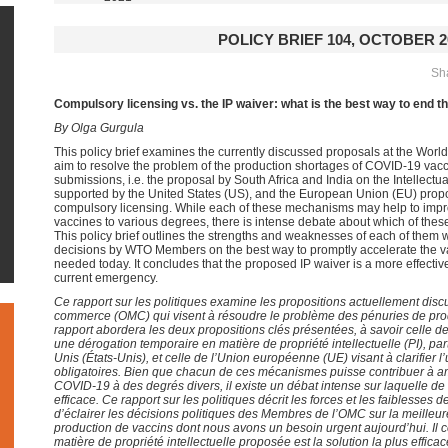
POLICY BRIEF 104, OCTOBER 2
Sha
Compulsory licensing vs. the IP waiver: what is the best way to end
By Olga Gurgula
This policy brief examines the currently discussed proposals at the Worl
aim to resolve the problem of the production shortages of COVID-19 vacc
submissions, i.e. the proposal by South Africa and India on the Intellectual
supported by the United States (US), and the European Union (EU) proposa
compulsory licensing. While each of these mechanisms may help to imp
vaccines to various degrees, there is intense debate about which of these
This policy brief outlines the strengths and weaknesses of each of them w
decisions by WTO Members on the best way to promptly accelerate the vac
needed today. It concludes that the proposed IP waiver is a more effectiv
current emergency.
Ce rapport sur les politiques examine les propositions actuellement disc
commerce (OMC) qui visent à résoudre le problème des pénuries de pro
rapport abordera les deux propositions clés présentées, à savoir celle de 
une dérogation temporaire en matière de propriété intellectuelle (PI), par
Unis (États-Unis), et celle de l’Union européenne (UE) visant à clarifier l’
obligatoires. Bien que chacun de ces mécanismes puisse contribuer à am
COVID-19 à des degrés divers, il existe un débat intense sur laquelle de 
efficace. Ce rapport sur les politiques décrit les forces et les faiblesses
d’éclairer les décisions politiques des Membres de l’OMC sur la meilleur
production de vaccins dont nous avons un besoin urgent aujourd’hui. Il 
matière de propriété intellectuelle proposée est la solution la plus efficac