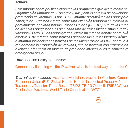
actuelle.
Este informe sobre políticas examina las propuestas que actualmente se
Organización Mundial del Comercio (OMC) con el objetivo de solucionar
producción de vacunas COVID-19. El informe discutirá las dos principal
saber, la de Sudáfrica e India sobre una exención temporal en materia de
parcialmente apoyada por los Estados Unidos (EE. UU.), y la de la Unió
de licencias obligatorias. Si bien cada uno de estos mecanismos puede 
vacunas COVID-19 en varios grados, existe un intenso debate sobre cuá
efectiva. Este informe sobre políticas describe los puntos fuertes y débi
a informar las decisiones políticas de los Miembros de la OMC sobre la
rápidamente la producción de vacunas, que se necesita con urgencia en 
exención propuesta en materia de propiedad intelectual es la solución má
emergencia actual.
Download the Policy Brief below:
Compulsory licensing vs. the IP waiver: what is the best way to end th
This article was tagged:
Access to Medicines
,
Access to Vaccines
,
Compu
European Union (EU)
,
Global Health
,
Health
,
Intellectual Property
,
Pand
Technology Transfer
,
Trade Secret
,
TRIPS
,
TRIPS Council
,
TRIPS Waiver
Production
,
Vaccines
,
World Trade Organization (WTO)