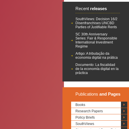
Recent
releases
SouthViews: Decision 16/2
Disenfranchises UNCBD
Parties of Justifiable Rents
SC 30th Anniversary
Series: Fair & Responsible
International Investment
Regime
Artigo: A tributação da
economia digital na prática
Documento: La fiscalidad
de la economía digital en la
práctica
Publications
and Pages
Books
Research Papers
Policy Briefs
SouthViews