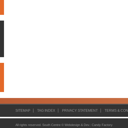
SITEMAP
TAG INDEX
PRIVACY STATEMENT
TERMS & CON
All rights reserved. South Centre ©
Webdesign & Dev.
:
Candy Factory