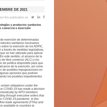
EMBRE DE 2021
re this publication on
logías y productos sanitarios
re comercio e inversión
 de exención de determinadas
roductos sanitarios necesarios
 sobre la exención de los ADPIC,
 a través de medidas legislativas,
 que se han utilizado para aplicar
n este sentido, el alcance de la
 de libre comercio (ALC) y los
io de política disponible para que
 alcance de la exención, así como
ón de posibles impugnaciones en
 algunas opciones que podrían
erando los posibles impedimentos
certain obligations under the
g to COVID-19 has made a decision
 domestically by WTO members
uding through executive orders that
he COVID-19 pandemic. In this
e free trade agreements (FTAs) and
ce available to countries to