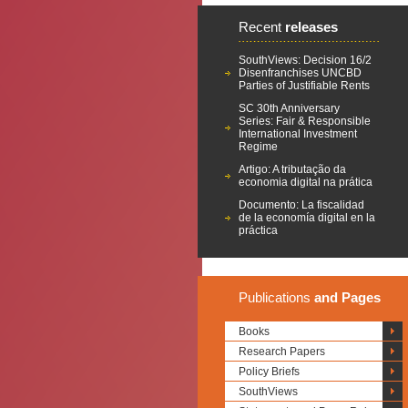
Recent
releases
SouthViews: Decision 16/2
Disenfranchises UNCBD
Parties of Justifiable Rents
SC 30th Anniversary
Series: Fair & Responsible
International Investment
Regime
Artigo: A tributação da
economia digital na prática
Documento: La fiscalidad
de la economía digital en la
práctica
Publications
and Pages
Books
Research Papers
Policy Briefs
SouthViews