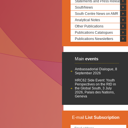
Statements and Press Releases
SouthNews
South Centre News on AMR
Analytical Notes
Other Publications
Publications Catalogues
Publications Newsletters
Main
events
Ambassadorial Dialogue, 8
September 2026
HRC62 Side Event: Youth
Perspectives on the RtD in
the Global South, 3 July
2026, Palais des Nations,
Geneva
E-mail
List
Subscription