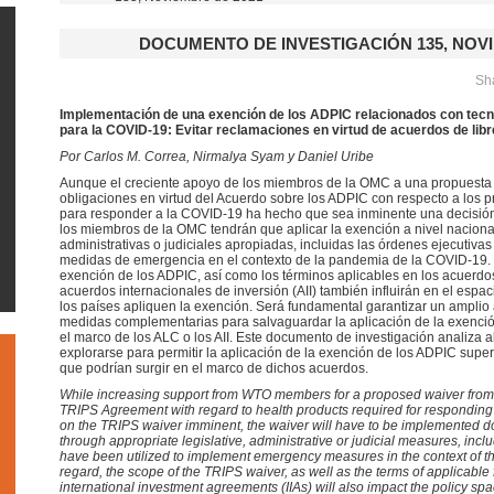
DOCUMENTO DE INVESTIGACIÓN 135, NOVI
Sha
Implementación de una exención de los ADPIC relacionados con tecno
para la COVID-19: Evitar reclamaciones en virtud de acuerdos de lib
Por Carlos M. Correa, Nirmalya Syam y Daniel Uribe
Aunque el creciente apoyo de los miembros de la OMC a una propuesta
obligaciones en virtud del Acuerdo sobre los ADPIC con respecto a los p
para responder a la COVID-19 ha hecho que sea inminente una decisión
los miembros de la OMC tendrán que aplicar la exención a nivel nacional
administrativas o judiciales apropiadas, incluidas las órdenes ejecutivas
medidas de emergencia en el contexto de la pandemia de la COVID-19. E
exención de los ADPIC, así como los términos aplicables en los acuerdos
acuerdos internacionales de inversión (AII) también influirán en el espac
los países apliquen la exención. Será fundamental garantizar un amplio
medidas complementarias para salvaguardar la aplicación de la exenci
el marco de los ALC o los AII. Este documento de investigación analiza
explorarse para permitir la aplicación de la exención de los ADPIC sup
que podrían surgir en el marco de dichos acuerdos.
While increasing support from WTO members for a proposed waiver from 
TRIPS Agreement with regard to health products required for respondin
on the TRIPS waiver imminent, the waiver will have to be implemented
through appropriate legislative, administrative or judicial measures, incl
have been utilized to implement emergency measures in the context of t
regard, the scope of the TRIPS waiver, as well as the terms of applicabl
international investment agreements (IIAs) will also impact the policy spa