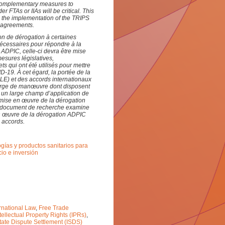
 complementary measures to
 FTAs or IIAs will be critical. This
 the implementation of the TRIPS
 agreements.
on de dérogation à certaines
nécessaires pour répondre à la
ADPIC, celle-ci devra être mise
esures législatives,
ts qui ont été utilisés pour mettre
19. À cet égard, la portée de la
LE) et des accords internationaux
marge de manœuvre dont disposent
r un large champ d’application de
 mise en œuvre de la dérogation
e document de recherche
examine
en œuvre de la dérogation ADPIC
s accords.
ías y productos sanitarios para
io e inversión
rnational Law
,
Free Trade
tellectual Property Rights (IPRs)
,
tate Dispute Settlement (ISDS)