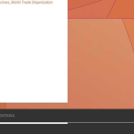
ccines
,
World Trade Organization
DITIONS