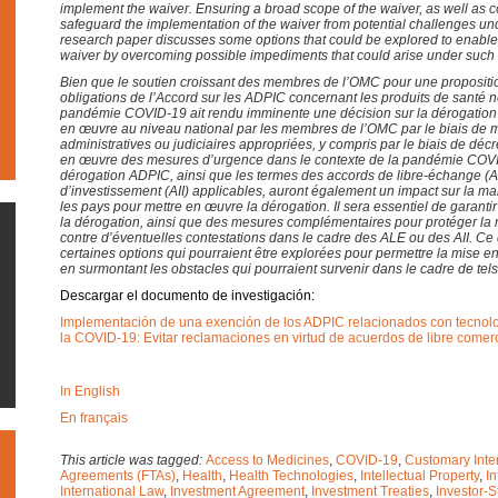
implement the waiver. Ensuring a broad scope of the waiver, as well as
safeguard the implementation of the waiver from potential challenges under
research paper discusses some options that could be explored to enable
waiver by overcoming possible impediments that could arise under such
Bien que le soutien croissant des membres de l’OMC pour une propositi
obligations de l’Accord sur les ADPIC concernant les produits de santé 
pandémie COVID-19 ait rendu imminente une décision sur la dérogation 
en œuvre au niveau national par les membres de l’OMC par le biais de m
administratives ou judiciaires appropriées, y compris par le biais de décre
en œuvre des mesures d’urgence dans le contexte de la pandémie COVID-
dérogation ADPIC, ainsi que les termes des accords de libre-échange (A
d’investissement (AII) applicables, auront également un impact sur la 
les pays pour mettre en œuvre la dérogation. Il sera essentiel de garanti
la dérogation, ainsi que des mesures complémentaires pour protéger la
contre d’éventuelles contestations dans le cadre des ALE ou des AII. C
certaines options qui pourraient être explorées pour permettre la mise 
en surmontant les obstacles qui pourraient survenir dans le cadre de tel
Descargar el documento de investigación:
Implementación de una exención de los ADPIC relacionados con tecnolog
la COVID-19: Evitar reclamaciones en virtud de acuerdos de libre comerc
In English
En français
This article was tagged:
Access to Medicines
,
COVID-19
,
Customary Inte
Agreements (FTAs)
,
Health
,
Health Technologies
,
Intellectual Property
,
In
International Law
,
Investment Agreement
,
Investment Treaties
,
Investor-S