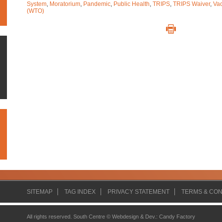
System
,
Moratorium
,
Pandemic
,
Public Health
,
TRIPS
,
TRIPS Waiver
,
Va
(WTO)
SITEMAP
TAG INDEX
PRIVACY STATEMENT
TERMS & CON
All rights reserved. South Centre ©
Webdesign & Dev.
:
Candy Factory