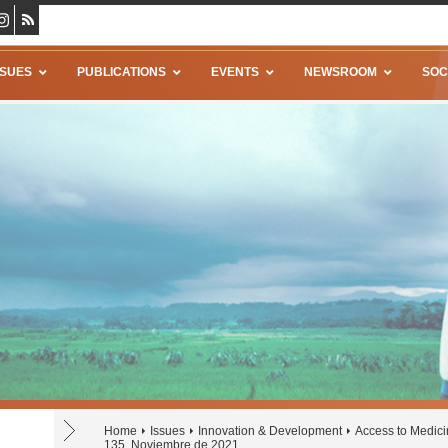
SSUES
PUBLICATIONS
EVENTS
NEWSROOM
SOC
Home
Issues
Innovation & Development
Access to Medic
135, Noviembre de 2021