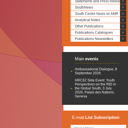
Statements and Press Releases
SouthNews
South Centre News on AMR
Analytical Notes
Other Publications
Publications Catalogues
Publications Newsletters
Main
events
Ambassadorial Dialogue, 8
September 2026
HRC62 Side Event: Youth
Perspectives on the RtD in
the Global South, 3 July
2026, Palais des Nations,
Geneva
E-mail
List
Subscription