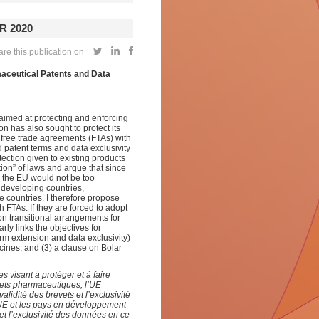
R 2020
re this publication on
rmaceutical Patents and Data
aimed at protecting and enforcing
on has also sought to protect its
 free trade agreements (FTAs) with
d patent terms and data exclusivity
tection given to existing products
ation” of laws and argue that since
to the EU would not be too
in developing countries,
countries. I therefore propose
 FTAs. If they are forced to adopt
 on transitional arrangements for
arly links the objectives for
erm extension and data exclusivity)
cines; and (3) a clause on Bolar
 visant à protéger et à faire
evets pharmaceutiques, l’UE
lidité des brevets et l’exclusivité
UE et les pays en développement
et l’exclusivité des données en ce