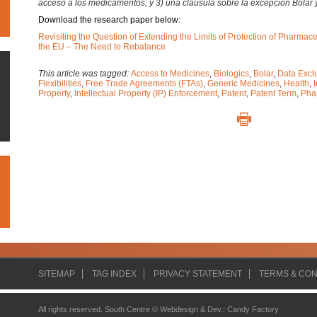
acceso a los medicamentos; y 3) una cláusula sobre la excepción Bolar 
Download the research paper below:
Revisiting the Question of Extending the Limits of Protection of Pharmac
the EU – The Need to Rebalance
This article was tagged:
Access to Medicines
,
Biologics
,
Bolar
,
Data Exclu
Flexibilities
,
Free Trade Agreements (FTAs)
,
Generic Medicines
,
Health
,
Property
,
Intellectual Property (IP) Enforcement
,
Patent
,
Patent Term
,
Pha
SITEMAP
TAG INDEX
PRIVACY STATEMENT
TERMS & CON
All rights reserved. South Centre ©
Webdesign & Dev.
:
Candy Factory