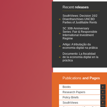
Recent
releases
SouthViews: Decision 16/2
Disenfranchises UNCBD
Parties of Justifiable Rents
SC 30th Anniversary
Series: Fair & Responsible
International Investment
Regime
Artigo: A tributação da
economia digital na prática
Documento: La fiscalidad
de la economía digital en la
práctica
Publications
and Pages
Books
Research Papers
Policy Briefs
SouthViews