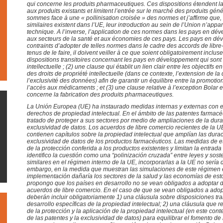
qui concerne les produits pharmaceutiques. Ces dispositions étendent la
aux produits existants et limitent l’entrée sur le marché des produits gé
sommes face à une « pollinisation croisée » des normes et j’affirme qu
similaires existent dans l’UE, leur introduction au sein de l’Union n’appa
technique. A l’inverse, l’application de ces normes dans les pays en dév
aux secteurs de la santé et aux économies de ces pays. Les pays en dé
contraints d’adopter de telles normes dans le cadre des accords de libr
tenus de le faire, il doivent veiller à ce que soient obligatoirement inclus
dispositions transitoires concernant les pays en développement qui sont 
intellectuelle ;
(2)
une clause qui établit un lien clair entre les objectifs e
des droits de propriété intellectuelle (dans ce contexte, l’extension de la
l’exclusivité des données) afin de garantir un équilibre entre la promotio
l’accès aux médicaments ; et (3) une clause relative à l’exception Bolar 
concerne la fabrication des produits pharmaceutiques.
La Unión Europea (UE) ha instaurado medidas internas y externas con el 
derechos de propiedad intelectual. En el ámbito de las patentes farmacé
tratado de
proteger a sus sectores por medio de ampliaciones de la dura
exclusividad de datos. Los acuerdos de libre comercio recientes de la U
contienen capítulos sobre la propiedad intelectual que amplían las durac
exclusividad de datos de los productos farmacéuticos. Las medidas de e
de la protección conferida a los productos existentes y limitan la entrad
identifico la cuestión como una “polinización cruzada” entre leyes y sos
similares en el régimen interno de la UE, incorporarlas a la UE no sería 
embargo, en la medida que muestran las simulaciones de este régimen e
implementación dañaría los sectores de la salud y las economías de esto
propongo que los países en desarrollo no se vean obligados a adoptar 
acuerdos de libre comercio. En el caso de que se vean obligados a adop
deberán incluir obligatoriamente 1) una cláusula sobre disposiciones tra
desarrollo específicas de la propiedad intelectual; 2) una cláusula que r
de la protección y la aplicación de la propiedad intelectual (en este cont
de las patentes y la exclusividad de datos) para equilibrar el fomento de