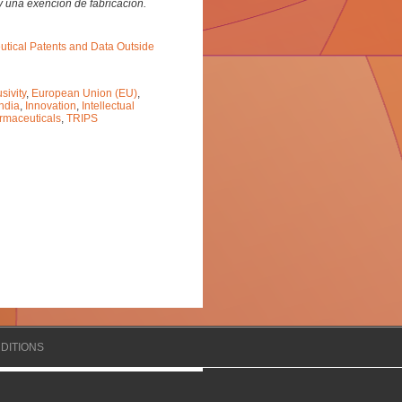
y una exención de fabricación.
eutical Patents and Data Outside
sivity
,
European Union (EU)
,
India
,
Innovation
,
Intellectual
rmaceuticals
,
TRIPS
DITIONS