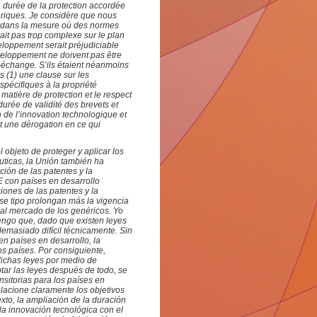
 durée de la protection accordée
nériques. Je considère que nous
e, dans la mesure où des normes
rait pas trop complexe sur le plan
eloppement serait préjudiciable
veloppement ne doivent pas être
e-échange. S’ils étaient néanmoins
es (1) une clause sur les
spécifiques à la propriété
n matière de protection et le respect
 durée de validité des brevets et
n de l’innovation technologique et
et une dérogation en ce qui
objeto de proteger y aplicar los
uticas, la Unión también ha
ción de las patentes
y la
E con países en desarrollo
iones de las patentes y la
se tipo prolongan más la vigencia
a al mercado de los genéricos. Yo
tengo que, dado que existen leyes
demasiado difícil técnicamente. Sin
n países en desarrollo, la
s países. Por consiguiente,
dichas leyes por medio de
tar las leyes después de todo, se
nsitorias para los países en
elacione claramente los objetivos
exto, la ampliación de la duración
 la innovación tecnológica con el