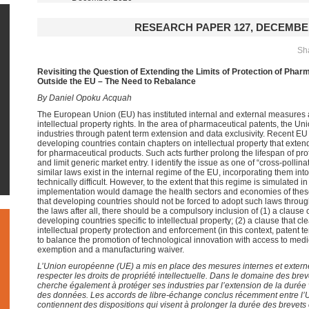
RESEARCH PAPER 127, DECEMBE
Sha
Revisiting the Question of Extending the Limits of Protection of Pha
Outside the EU – The Need to Rebalance
By Daniel Opoku Acquah
The European Union (EU) has instituted internal and external measures 
intellectual property rights. In the area of pharmaceutical patents, the Uni
industries through patent term extension and data exclusivity. Recent EU
developing countries contain chapters on intellectual property that exten
for pharmaceutical products. Such acts further prolong the lifespan of pro
and limit generic market entry. I identify the issue as one of “cross-pollin
similar laws exist in the internal regime of the EU, incorporating them in
technically difficult. However, to the extent that this regime is simulated 
implementation would damage the health sectors and economies of these 
that developing countries should not be forced to adopt such laws through
the laws after all, there should be a compulsory inclusion of (1) a clause
developing countries specific to intellectual property; (2) a clause that cle
intellectual property protection and enforcement (in this context, patent t
to balance the promotion of technological innovation with access to medi
exemption and a manufacturing waiver.
L’Union européenne (UE) a mis en place des mesures internes et externes
respecter les droits de propriété intellectuelle. Dans le domaine des br
cherche également à protéger ses industries par l’extension de la durée va
des données. Les accords de libre-échange conclus récemment entre l’
contiennent des dispositions qui visent à prolonger la durée des brevets 