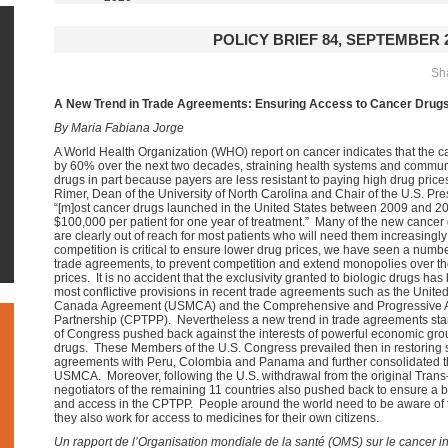
POLICY BRIEF 84, SEPTEMBER 
Sha
A New Trend in Trade Agreements:
Ensuring Access to Cancer Drug
By Maria Fabiana Jorge
A World Health Organization (WHO) report on cancer indicates that the ca
by 60% over the next two decades, straining health systems and commu
drugs in part because payers are less resistant to paying high drug price
Rimer, Dean of the University of North Carolina and Chair of the U.S. Pr
“[m]ost cancer drugs launched in the United States between 2009 and 2
$100,000 per patient for one year of treatment.” Many of the new cancer 
are clearly out of reach for most patients who will need them increasingly
competition is critical to ensure lower drug prices, we have seen a numbe
trade agreements, to prevent competition and extend monopolies over th
prices. It is no accident that the exclusivity granted to biologic drugs ha
most conflictive provisions in recent trade agreements such as the Unite
Canada Agreement (USMCA) and the Comprehensive and Progressive Ag
Partnership (CPTPP). Nevertheless a new trend in trade agreements st
of Congress pushed back against the interests of powerful economic gro
drugs. These Members of the U.S. Congress prevailed then in restoring 
agreements with Peru, Colombia and Panama and further consolidated th
USMCA. Moreover, following the U.S. withdrawal from the original Trans-
negotiators of the remaining 11 countries also pushed back to ensure a 
and access in the CPTPP. People around the world need to be aware of 
they also work for access to medicines for their own citizens.
Un rapport de l’Organisation mondiale de la santé (OMS) sur le cancer 