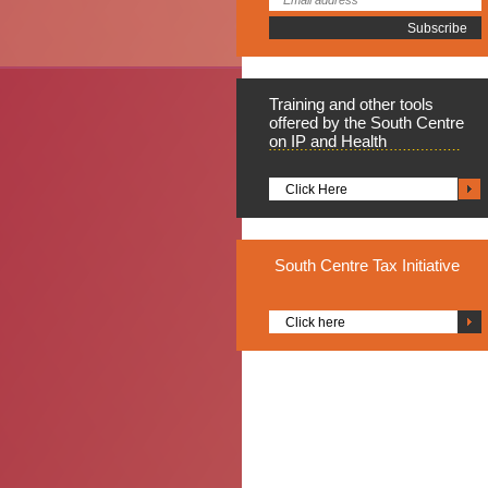
Training
and other tools
offered by the South Centre
on IP and Health
Click Here
South
Centre Tax Initiative
Click here