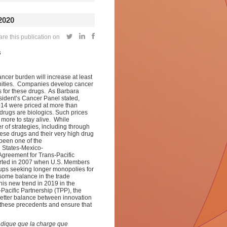
2020
re this publication on
s
ncer burden will increase at least
nities. Companies develop cancer
s for these drugs. As Barbara
esident’s Cancer Panel stated,
014 were priced at more than
drugs are biologics. Such prices
 more to stay alive. While
r of strategies, including through
ese drugs and their very high drug
s been one of the
d States-Mexico-
reement for Trans-Pacific
arted in 2007 when U.S. Members
ups seeking longer monopolies for
some balance in the trade
is new trend in 2019 in the
Pacific Partnership (TPP), the
better balance between innovation
these precedents and ensure that
indique que la charge que