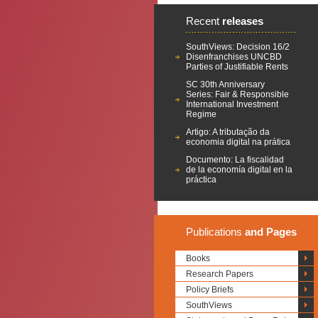
Recent
releases
SouthViews: Decision 16/2
Disenfranchises UNCBD
Parties of Justifiable Rents
SC 30th Anniversary
Series: Fair & Responsible
International Investment
Regime
Artigo: A tributação da
economia digital na prática
Documento: La fiscalidad
de la economía digital en la
práctica
Publications
and Pages
Books
Research Papers
Policy Briefs
SouthViews