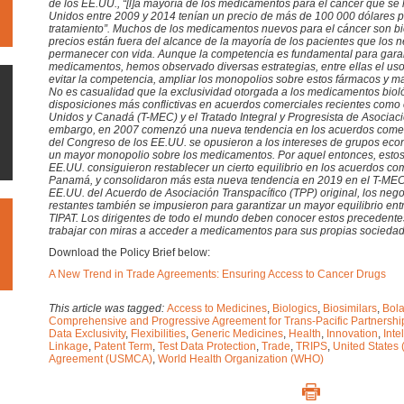
de los EE.UU., “[l]a mayoría de los medicamentos para el cáncer que se
Unidos entre 2009 y 2014 tenían un precio de más de 100 000 dólares p
tratamiento”. Muchos de los medicamentos nuevos para el cáncer son b
precios están fuera del alcance de la mayoría de los pacientes que los
permanecer con vida. Aunque la competencia es fundamental para garan
medicamentos, hemos observado diversas estrategias, entre ellas el us
evitar la competencia, ampliar los monopolios sobre estos fármacos y m
No es casualidad que la exclusividad otorgada a los medicamentos biol
disposiciones más conflictivas en acuerdos comerciales recientes como 
Unidos y Canadá (T-MEC) y el Tratado Integral y Progresista de Asociaci
embargo, en 2007 comenzó una nueva tendencia en los acuerdos come
del Congreso de los EE.UU. se opusieron a los intereses de grupos e
un mayor monopolio sobre los medicamentos. Por aquel entonces, esto
EE.UU. consiguieron restablecer un cierto equilibrio en los acuerdos co
Panamá, y consolidaron más esta nueva tendencia en 2019 en el T-MEC. 
EE.UU. del Acuerdo de Asociación Transpacífico (TPP) original, los neg
restantes también se impusieron para garantizar un mayor equilibrio entr
TIPAT. Los dirigentes de todo el mundo deben conocer estos precedente
trabajar con miras a acceder a medicamentos para sus propias sociedad
Download the Policy Brief below:
A New Trend in Trade Agreements: Ensuring Access to Cancer Drugs
This article was tagged:
Access to Medicines
,
Biologics
,
Biosimilars
,
Bola
Comprehensive and Progressive Agreement for Trans-Pacific Partnersh
Data Exclusivity
,
Flexibilities
,
Generic Medicines
,
Health
,
Innovation
,
Inte
Linkage
,
Patent Term
,
Test Data Protection
,
Trade
,
TRIPS
,
United States 
Agreement (USMCA)
,
World Health Organization (WHO)