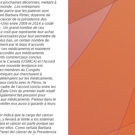
x prochaines décennies, mettant à
e monde. Les entreprises
e parce que les patients sont
claré Barbara Rimer, doyenne de
e cancer de la présidence des
s-Unis entre 2009 et 2014 a coûté
 ». Un grand nombre de ces
e coût que représente leur achat
 nécessaires pour leur permettre de
s plus bas, un certain nombre de
ment par le biais d’accords
 ces médicaments et maintenir
té accordée aux médicaments
cords commerciaux conclus
 et le Canada (USMCA) et l’Accord
 une nouvelle tendance est
 les membres du Congrès
nomiques qui cherchaient à
 détenaient sur les médicaments,
iaux conclu avec le Pérou, la
cadre de l’accord conclu entre les
États-Unis du premier traité relatif
également fait pression pour
s aux médicaments. Partout dans le
iller eux aussi à garantir à leurs
r indica que la carga del cáncer
 llevará al límite a los sistemas
ra el cáncer en parte porque las
por ellos. Como señala Barbara
Panel del cáncer de la Presidencia