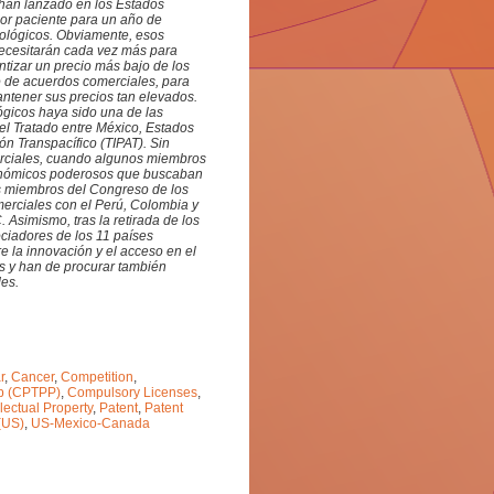
 han lanzado en los Estados
or paciente para un año de
iológicos. Obviamente, esos
 necesitarán cada vez más para
tizar un precio más bajo de los
o de acuerdos comerciales, para
antener sus precios tan elevados.
ógicos haya sido una de las
el Tratado entre México, Estados
ón Transpacífico (TIPAT). Sin
rciales, cuando algunos miembros
conómicos poderosos que buscaban
s miembros del Congreso de los
merciales con el Perú, Colombia y
Asimismo, tras la retirada de los
ociadores de los 11 países
e la innovación y el acceso en el
s y han de procurar también
es.
r
,
Cancer
,
Competition
,
ip (CPTPP)
,
Compulsory Licenses
,
llectual Property
,
Patent
,
Patent
(US)
,
US-Mexico-Canada