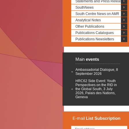
Statements and Press Releases
SouthNews
South Centre News on AMR
Analytical Notes
Other Publications
Publications Catalogues
Publications Newsletters
Main
events
Ambassadorial Dialogue, 8
September 2026
HRC62 Side Event: Youth
Perspectives on the RtD in
the Global South, 3 July
2026, Palais des Nations,
Geneva
E-mail
List
Subscription