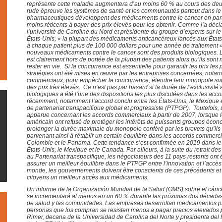
représente cette maladie augmentera d’au moins 60 % au cours des deu
rude épreuve les systèmes de santé et les communautés partout dans l
pharmaceutiques développent des médicaments contre le cancer en parti
moins réticents à payer des prix élevés pour les obtenir. Comme l’a dé
l’université de Caroline du Nord et présidente du groupe d’experts sur l
États-Unis, « la plupart des médicaments anticancéreux lancés aux État
à chaque patient plus de 100 000 dollars pour une année de traitement
nouveaux médicaments contre le cancer sont des produits biologiques. L
est clairement hors de portée de la plupart des patients alors qu’ils sont
rester en vie. Si la concurrence est essentielle pour garantir les prix le
stratégies ont été mises en œuvre par les entreprises concernées, notam
commerciaux, pour empêcher la concurrence, étendre leur monopole sur
des prix très élevés. Ce n’est pas par hasard si la durée de l’exclusivi
biologiques a été l’une des dispositions les plus discutées dans les ac
récemment, notamment l’accord conclu entre les États-Unis, le Mexique
de partenariat transpacifique global et progressiste (PTPGP). Toutefois,
apparue concernant les accords commerciaux à partir de 2007, lorsque
américain ont refusé de protéger les intérêts de puissants groupes éco
prolonger la durée maximale du monopole conféré par les brevets qu’ils
parvenant ainsi à rétablir un certain équilibre dans les accords commerc
Colombie et le Panama. Cette tendance s’est confirmée en 2019 dans le 
États-Unis, le Mexique et le Canada. Par ailleurs, à la suite du retrait des 
au Partenariat transpacifique, les négociateurs des 11 pays restants ont 
assurer un meilleur équilibre dans le PTPGP entre l’innovation et l’accè
monde, les gouvernements doivent être conscients de ces précédents et ve
citoyens un meilleur accès aux médicaments.
Un informe de la Organización Mundial de la Salud (OMS) sobre el cánce
se incrementará al menos en un 60 % durante las próximas dos décadas, y
de salud y las comunidades. Las empresas desarrollan medicamentos pa
personas que los compran se resisten menos a pagar precios elevados 
Rimer, decana de la Universidad de Carolina del Norte y presidenta del 