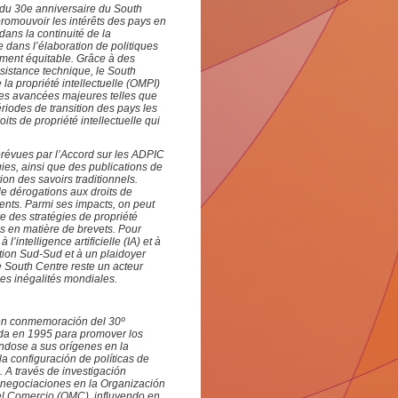
on du 30e anniversaire du South
romouvoir les intérêts des pays en
ans la continuité de la
 dans l’élaboration de politiques
ement équitable. Grâce à des
ssistance technique, le South
la propriété intellectuelle (OMPI)
des avancées majeures telles que
iodes de transition des pays les
ts de propriété intellectuelle qui
 prévues par l’Accord sur les ADPIC
gies, ainsi que des publications de
ion des savoirs traditionnels.
e dérogations aux droits de
ements. Parmi ses impacts, on peut
e des stratégies de propriété
ns en matière de brevets. Pour
’intelligence artificielle (IA) et à
ion Sud-Sud et à un plaidoyer
 Le South Centre reste un acteur
es inégalités mondiales.
 en conmemoración del 30º
ada en 1995 para promover los
ndose a sus orígenes en la
a configuración de políticas de
. A través de investigación
o negociaciones en la Organización
el Comercio (OMC), influyendo en