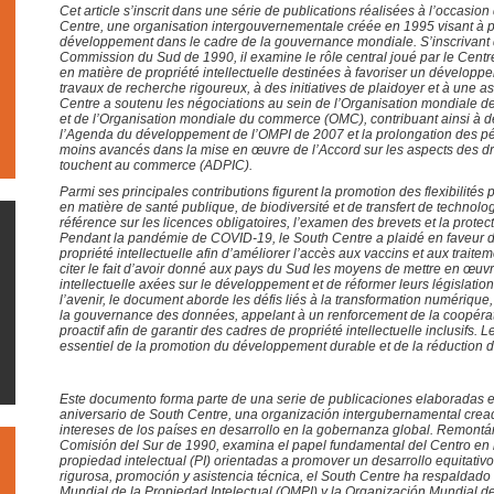
Cet article s’inscrit dans une série de publications réalisées à l’occasi
Centre, une organisation intergouvernementale créée en 1995 visant à p
développement dans le cadre de la gouvernance mondiale. S’inscrivant d
Commission du Sud de 1990, il examine le rôle central joué par le Centre
en matière de propriété intellectuelle destinées à favoriser un développ
travaux de recherche rigoureux, à des initiatives de plaidoyer et à une a
Centre a soutenu les négociations au sein de l’Organisation mondiale de 
et de l’Organisation mondiale du commerce (OMC), contribuant ainsi à 
l’Agenda du développement de l’OMPI de 2007 et la prolongation des pér
moins avancés dans la mise en œuvre de l’Accord sur les aspects des droi
touchent au commerce (ADPIC).
Parmi ses principales contributions figurent la promotion des flexibilités
en matière de santé publique, de biodiversité et de transfert de technolo
référence sur les licences obligatoires, l’examen des brevets et la protect
Pendant la pandémie de COVID-19, le South Centre a plaidé en faveur d
propriété intellectuelle afin d’améliorer l’accès aux vaccins et aux trait
citer le fait d’avoir donné aux pays du Sud les moyens de mettre en œuvr
intellectuelle axées sur le développement et de réformer leurs législatio
l’avenir, le document aborde les défis liés à la transformation numérique, à l
la gouvernance des données, appelant à un renforcement de la coopérat
proactif afin de garantir des cadres de propriété intellectuelle inclusifs.
essentiel de la promotion du développement durable et de la réduction d
Este documento forma parte de una serie de publicaciones elaboradas
aniversario de South Centre, una organización intergubernamental cre
intereses de los países en desarrollo en la gobernanza global. Remontá
Comisión del Sur de 1990, examina el papel fundamental del Centro en l
propiedad intelectual (PI) orientadas a promover un desarrollo equitativo
rigurosa, promoción y asistencia técnica, el South Centre ha respaldad
Mundial de la Propiedad Intelectual (OMPI) y la Organización Mundial d