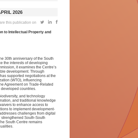
PRIL 2026
re this publication on
 to Intellectual Property and
the 30th anniversary of the South
e the interests of developing
mmission, it examines the Centre’s
uitable development. Through
 has supported negotiations at the
zation (WTO), influencing
the Agreement on Trade-Related
st developed countries.
biodiversity, and technology
ination, and traditional knowledge
waivers to enhance access to
ations to implement development-
addresses challenges from digital
for strengthened South-South
 The South Centre remains
alities.