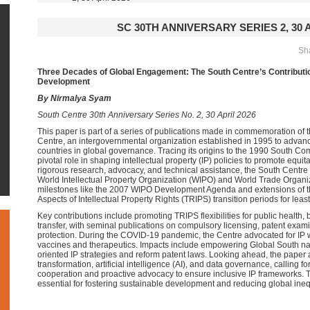
SC 30TH ANNIVERSARY SERIES 2, 30 A
Sha
Three Decades of Global Engagement: The South Centre’s Contribution
Development
By Nirmalya Syam
South Centre 30th Anniversary Series No. 2, 30 April 2026
This paper is part of a series of publications made in commemoration of 
Centre, an intergovernmental organization established in 1995 to advanc
countries in global governance. Tracing its origins to the 1990 South Co
pivotal role in shaping intellectual property (IP) policies to promote eq
rigorous research, advocacy, and technical assistance, the South Centre
World Intellectual Property Organization (WIPO) and World Trade Organi
milestones like the 2007 WIPO Development Agenda and extensions of 
Aspects of Intellectual Property Rights (TRIPS) transition periods for lea
Key contributions include promoting TRIPS flexibilities for public health, 
transfer, with seminal publications on compulsory licensing, patent exam
protection. During the COVID-19 pandemic, the Centre advocated for IP 
vaccines and therapeutics. Impacts include empowering Global South n
oriented IP strategies and reform patent laws. Looking ahead, the paper 
transformation, artificial intelligence (AI), and data governance, calling 
cooperation and proactive advocacy to ensure inclusive IP frameworks.
essential for fostering sustainable development and reducing global inequ