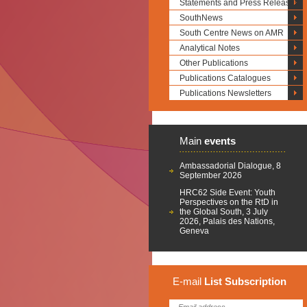
Statements and Press Releases
SouthNews
South Centre News on AMR
Analytical Notes
Other Publications
Publications Catalogues
Publications Newsletters
Main
events
Ambassadorial Dialogue, 8
September 2026
HRC62 Side Event: Youth
Perspectives on the RtD in
the Global South, 3 July
2026, Palais des Nations,
Geneva
E-mail
List
Subscription