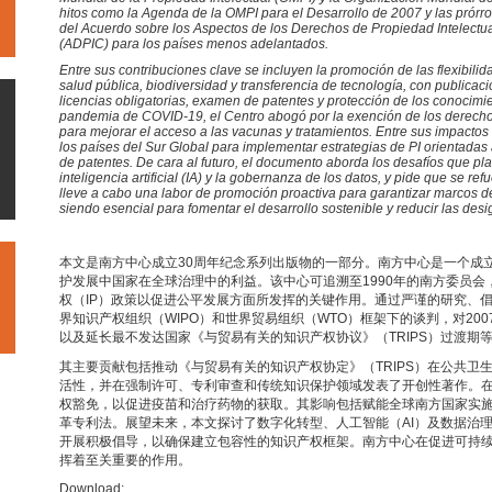
hitos como la Agenda de la OMPI para el Desarrollo de 2007 y las prórro
del Acuerdo sobre los Aspectos de los Derechos de Propiedad Intelectu
(ADPIC) para los países menos adelantados.
Entre sus contribuciones clave se incluyen la promoción de las flexibil
salud pública, biodiversidad y transferencia de tecnología, con publica
licencias obligatorias, examen de patentes y protección de los conocimie
pandemia de COVID-19, el Centro abogó por la exención de los derechos
para mejorar el acceso a las vacunas y tratamientos. Entre sus impactos 
los países del Sur Global para implementar estrategias de PI orientadas 
de patentes. De cara al futuro, el documento aborda los desafíos que plan
inteligencia artificial (IA) y la gobernanza de los datos, y pide que se re
lleve a cabo una labor de promoción proactiva para garantizar marcos de
siendo esencial para fomentar el desarrollo sostenible y reducir las de
本文是南方中心成立30周年纪念系列出版物的一部分。南方中心是一个成立
护发展中国家在全球治理中的利益。该中心可追溯至1990年的南方委员
权（IP）政策以促进公平发展方面所发挥的关键作用。通过严谨的研究、
界知识产权组织（WIPO）和世界贸易组织（WTO）框架下的谈判，对20
以及延长最不发达国家《与贸易有关的知识产权协议》（TRIPS）过渡期
其主要贡献包括推动《与贸易有关的知识产权协定》（TRIPS）在公共卫
活性，并在强制许可、专利审查和传统知识保护领域发表了开创性著作。
权豁免，以促进疫苗和治疗药物的获取。其影响包括赋能全球南方国家实
革专利法。展望未来，本文探讨了数字化转型、人工智能（AI）及数据治
开展积极倡导，以确保建立包容性的知识产权框架。南方中心在促进可持
挥着至关重要的作用。
Download: