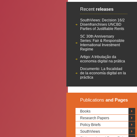
Recent
releases
SouthViews: Decision 16/2
Disenfranchises UNCBD
Parties of Justifiable Rents
SC 30th Anniversary
Series: Fair & Responsible
International Investment
Regime
Artigo: A tributação da
economia digital na prática
Documento: La fiscalidad
de la economía digital en la
práctica
Publications
and Pages
Books
Research Papers
Policy Briefs
SouthViews