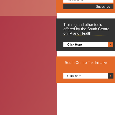
Training
and other tools
offered by the South Centre
on IP and Health
Click Here
South
Centre Tax Initiative
Click here